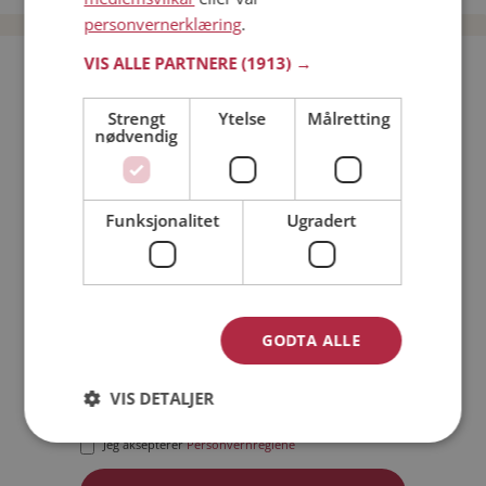
personvernerklæring
.
VIS ALLE PARTNERE
(1913) →
Bli medlem gratis!
Strengt
Ytelse
Målretting
nødvendig
Jeg er en:
Mann
Kvinne
Min alder:
Funksjonalitet
Ugradert
GODTA ALLE
VIS DETALJER
Jeg aksepterer
Medlemsvilkårene
Jeg aksepterer
Personvernreglene