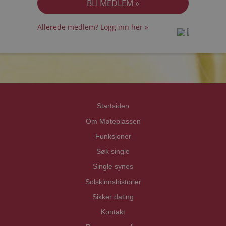
Allerede medlem? Logg inn her »
prot
prot
Priva
Priva
Startsiden
Om Møteplassen
Funksjoner
Søk single
Single synes
Solskinnshistorier
Sikker dating
Kontakt