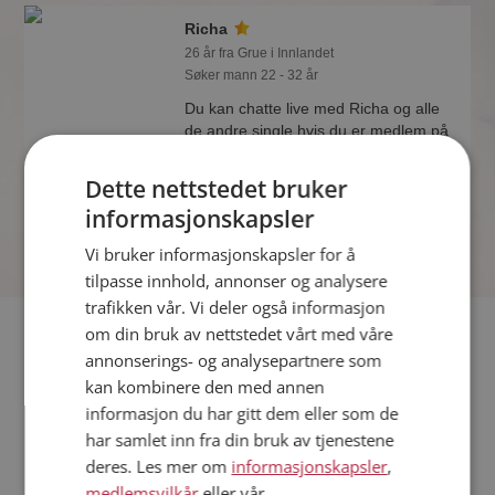
Richa
26 år fra Grue i Innlandet
Søker mann 22 - 32 år
Du kan chatte live med Richa og alle
de andre single hvis du er medlem på
Møteplassen. Det er raskt og enkelt å
bli medlem.
Dette nettstedet bruker
informasjonskapsler
Vi bruker informasjonskapsler for å
tilpasse innhold, annonser og analysere
trafikken vår. Vi deler også informasjon
Fler single
om din bruk av nettstedet vårt med våre
annonserings- og analysepartnere som
kan kombinere den med annen
Flere singlekvinner fra Grue
:
Mette
,
Anne
,
Gala
informasjon du har gitt dem eller som de
Menn fra Grue
har samlet inn fra din bruk av tjenestene
Date kvinner i Norge
deres. Les mer om
informasjonskapsler
,
Date menn i Norge
medlemsvilkår
eller vår