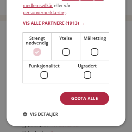
medlemsvilkår
eller vår
Date menn i Norge
personvernerklæring
.
VIS ALLE PARTNERE
(1913) →
Bli medlem gratis!
Strengt
Ytelse
Målretting
nødvendig
Jeg er en:
Mann
Kvinne
Min alder:
Funksjonalitet
Ugradert
GODTA ALLE
VIS DETALJER
Jeg aksepterer
Medlemsvilkårene