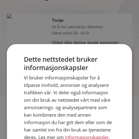
Tonje
44 år fra Lørenskog i Akershus
Søker mann 38 - 50 år
Virker ikke denne single personen
hyggelig? Det tar bare ett minutt å bli
medlem på Møteplassen, slik at du kan
Dette nettstedet bruker
finne ut alt om Tonje.
informasjonskapsler
Vi bruker informasjonskapsler for å
tilpasse innhold, annonser og analysere
trafikken vår. Vi deler også informasjon
om din bruk av nettstedet vårt med våre
Fler single
annonserings- og analysepartnere som
kan kombinere den med annen
informasjon du har gitt dem eller som de
Flere singlekvinner fra Lørenskog
:
Heidi
,
Tove
,
Helen
har samlet inn fra din bruk av tjenestene
Menn fra Lørenskog
deres. Les mer om
informasjonskapsler
,
Date kvinner i Norge