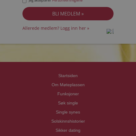
Jeg aksepterer
Personvernreglene
Allerede medlem? Logg inn her »
prot
prot
Priva
Priva
Startsiden
Om Møteplassen
Funksjoner
Søk single
Single synes
Solskinnshistorier
Sikker dating