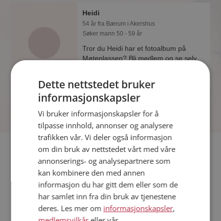
Heidi
54 år fra Bærum i Akershus
Søker mann 50 - 59 år
Tror du Heidi har et fotoalbum på
Møteplassen? Bli medlem og se selv.
Det finnes tusener av fotoalbum med
spennende bilder på sidene.
Dette nettstedet bruker
informasjonskapsler
Vi bruker informasjonskapsler for å
tilpasse innhold, annonser og analysere
trafikken vår. Vi deler også informasjon
Fler single
om din bruk av nettstedet vårt med våre
annonserings- og analysepartnere som
kan kombinere den med annen
Flere singlekvinner fra Bærum
:
Tove
,
Helen
,
Anastasia
informasjon du har gitt dem eller som de
Menn fra Bærum
har samlet inn fra din bruk av tjenestene
Date kvinner i Norge
deres. Les mer om
informasjonskapsler
,
Date menn i Norge
medlemsvilkår
eller vår