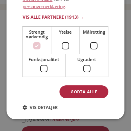
personvernerklæring
.
VIS ALLE PARTNERE
(1913) →
Bli medlem gratis!
Strengt
Ytelse
Målretting
nødvendig
Jeg er en:
Mann
Kvinne
Min alder:
Funksjonalitet
Ugradert
GODTA ALLE
VIS DETALJER
Jeg aksepterer
Medlemsvilkårene
Jeg aksepterer
Personvernreglene