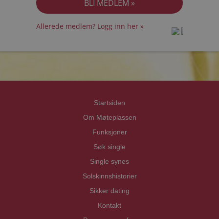
Allerede medlem? Logg inn her »
prot
prot
Priva
Priva
Startsiden
Om Møteplassen
Funksjoner
Søk single
Single synes
Solskinnshistorier
Sikker dating
Kontakt