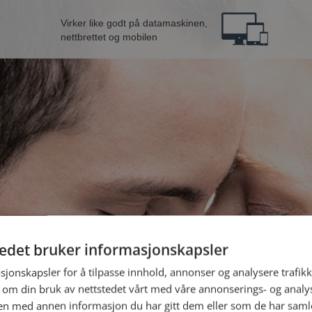
Virker like godt på datamaskinen,
nettbrettet og mobilen
tedet bruker informasjonskapsler
fra Hå
B
sjonskapsler for å tilpasse innhold, annonser og analysere trafikk
 om din bruk av nettstedet vårt med våre annonserings- og anal
n med annen informasjon du har gitt dem eller som de har samlet
Jeg er en: