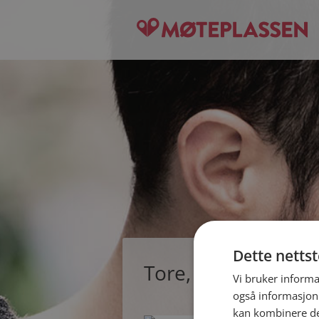
Dette netts
Tore, single mann 
Vi bruker informa
også informasjon
kan kombinere de