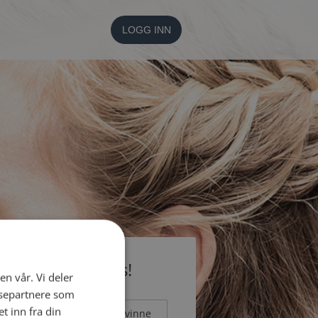
LOGG INN
li medlem gratis!
en vår. Vi deler
ysepartnere som
 inn fra din
Mann
Kvinne