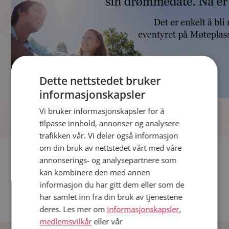
Dette nettstedet bruker
informasjonskapsler
]
Vi bruker informasjonskapsler for å
tilpasse innhold, annonser og analysere
trafikken vår. Vi deler også informasjon
om din bruk av nettstedet vårt med våre
Fler single
annonserings- og analysepartnere som
kan kombinere den med annen
Andre single fra Oslo
informasjon du har gitt dem eller som de
Date menn i Norge
har samlet inn fra din bruk av tjenestene
Date kvinner i Norge
deres. Les mer om
informasjonskapsler
,
medlemsvilkår
eller vår