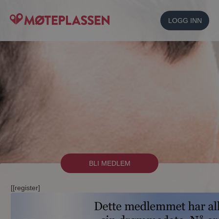
LOGG INN
BLI MEDLEM
[[register]