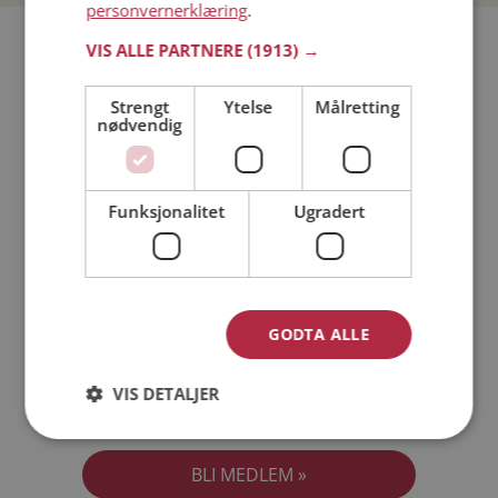
personvernerklæring
.
Bli medlem gratis!
VIS ALLE PARTNERE
(1913) →
Strengt
Ytelse
Målretting
Jeg er en:
Mann
Kvinne
nødvendig
Min alder:
Funksjonalitet
Ugradert
GODTA ALLE
VIS DETALJER
Jeg aksepterer
Medlemsvilkårene
Jeg aksepterer
Personvernreglene