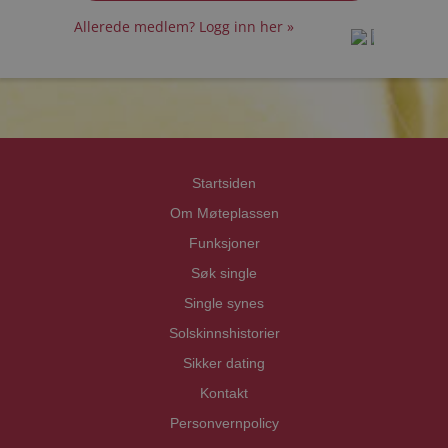
Allerede medlem? Logg inn her »
prot
prot
Priva
Priva
Startsiden
Om Møteplassen
Funksjoner
Søk single
Single synes
Solskinnshistorier
Sikker dating
Kontakt
Personvernpolicy