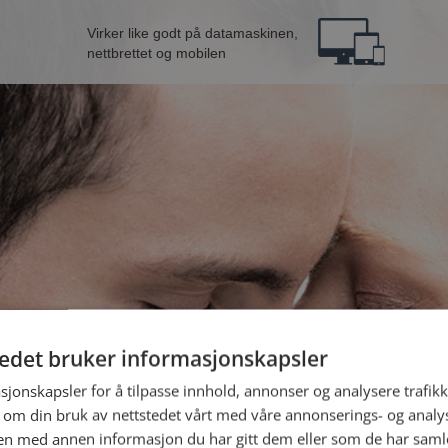
Virker like godt på datamaskinen,
nettbrettet og mobilen
tedet bruker informasjonskapsler
n fra Askøy
B
sjonskapsler for å tilpasse innhold, annonser og analysere trafikk
 om din bruk av nettstedet vårt med våre annonserings- og anal
n med annen informasjon du har gitt dem eller som de har samlet
Jeg er en: