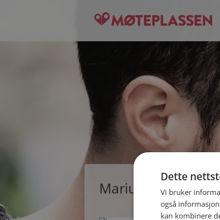
Dette netts
Marius, single man
Vi bruker informa
også informasjon
kan kombinere de