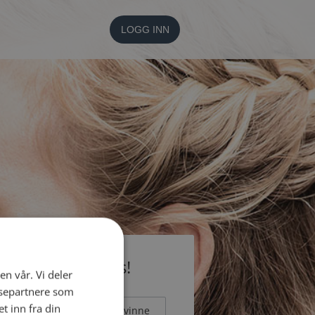
LOGG INN
li medlem gratis!
en vår. Vi deler
ysepartnere som
 inn fra din
Mann
Kvinne