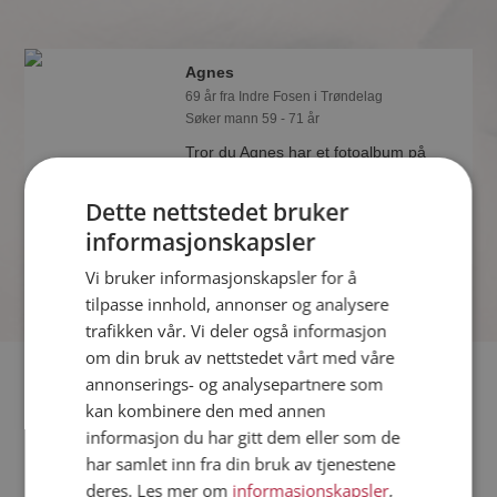
Agnes
69 år fra Indre Fosen i Trøndelag
Søker mann 59 - 71 år
Tror du Agnes har et fotoalbum på
Møteplassen? Bli medlem og se selv.
Det finnes tusener av fotoalbum med
Dette nettstedet bruker
spennende bilder på sidene.
informasjonskapsler
Vi bruker informasjonskapsler for å
tilpasse innhold, annonser og analysere
trafikken vår. Vi deler også informasjon
om din bruk av nettstedet vårt med våre
Fler single
annonserings- og analysepartnere som
kan kombinere den med annen
informasjon du har gitt dem eller som de
Flere singlekvinner fra Indre Fosen
:
Karen
,
Randi
,
Marita W
har samlet inn fra din bruk av tjenestene
Menn fra Indre Fosen
deres. Les mer om
informasjonskapsler
,
Date kvinner i Norge