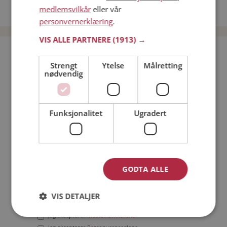
medlemsvilkår
eller vår
Date menn i Norge
personvernerklæring
.
VIS ALLE PARTNERE
(1913) →
Bli medlem gratis!
Strengt
Ytelse
Målretting
nødvendig
Jeg er en:
Mann
Kvinne
Min alder:
Funksjonalitet
Ugradert
GODTA ALLE
VIS DETALJER
Jeg aksepterer
Medlemsvilkårene