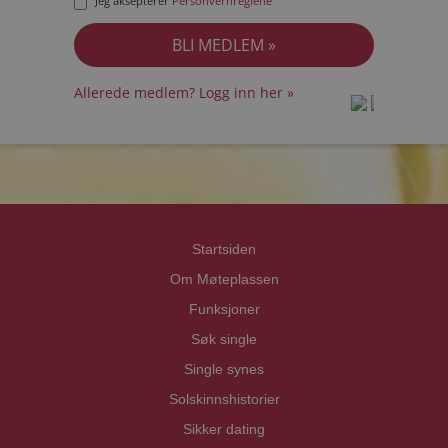
Jeg aksepterer
Personvernreglene
Allerede medlem? Logg inn her »
prot
prot
Priva
Priva
Startsiden
Om Møteplassen
Funksjoner
Søk single
Single synes
Solskinnshistorier
Sikker dating