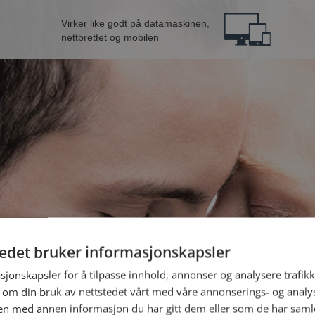
Virker like godt på datamaskinen,
nettbrettet og mobilen
tedet bruker informasjonskapsler
ra Lillestrøm
B
sjonskapsler for å tilpasse innhold, annonser og analysere trafikk
 om din bruk av nettstedet vårt med våre annonserings- og anal
n med annen informasjon du har gitt dem eller som de har samlet
Jeg er en: