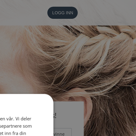
LOGG INN
li medlem gratis!
en vår. Vi deler
ysepartnere som
 inn fra din
Mann
Kvinne