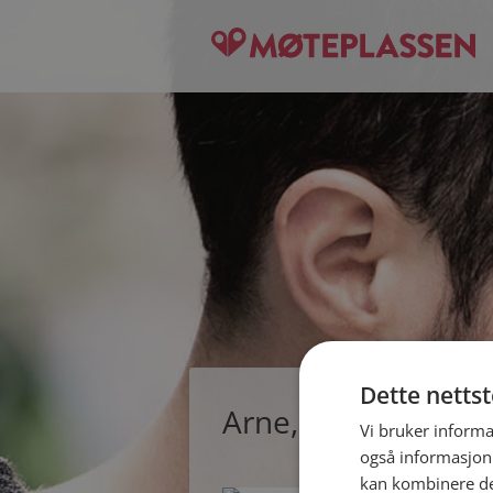
Dette netts
Arne, single mann f
Vi bruker informa
også informasjon
kan kombinere de