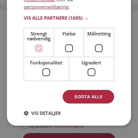
personvernerklæring
.
VIS ALLE PARTNERE
(1695) →
Bli medlem gratis!
Strengt
Ytelse
Målretting
nødvendig
Jeg er en:
Mann
Kvinne
Min alder:
Funksjonalitet
Ugradert
GODTA ALLE
VIS DETALJER
Jeg aksepterer
Medlemsvilkårene
Jeg aksepterer
Personvernreglene