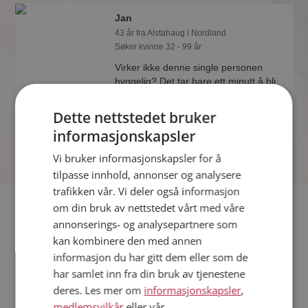
Jan
43 år fra Alstahaug i Nordland
Søker kvinne 32 - 99 år
Virker ikke denne single personen
hyggelig? Det tar bare ett minutt å bli
medlem på Møteplassen, slik at du kan
finne ut alt om Jan.
Dette nettstedet bruker
informasjonskapsler
Vi bruker informasjonskapsler for å
tilpasse innhold, annonser og analysere
trafikken vår. Vi deler også informasjon
Fler single
om din bruk av nettstedet vårt med våre
annonserings- og analysepartnere som
kan kombinere den med annen
Flere singlemenn fra Alstahaug
:
Titthei
,
Xander
,
Stian
informasjon du har gitt dem eller som de
Kvinner fra Alstahaug
har samlet inn fra din bruk av tjenestene
Date kvinner i Norge
deres. Les mer om
informasjonskapsler
,
Date menn i Norge
medlemsvilkår
eller vår