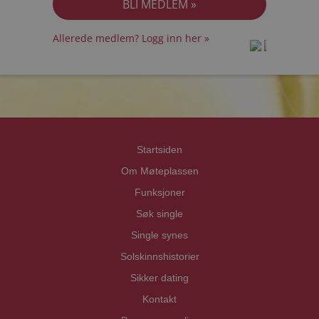
Allerede medlem? Logg inn her »
prot
prot
Priva
Priva
Startsiden
Om Møteplassen
Funksjoner
Søk single
Single synes
Solskinnshistorier
Sikker dating
Kontakt