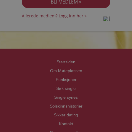
Allerede medlem? Logg inn her »
prot
prot
Priva
Priva
Startsiden
Om Møteplassen
Funksjoner
Søk single
Single synes
Solskinnshistorier
Sikker dating
Kontakt