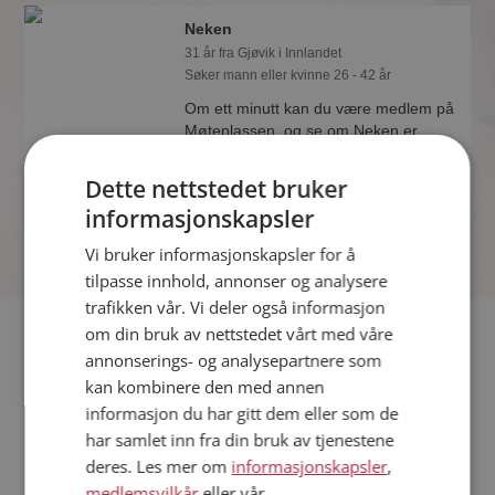
Neken
31 år fra Gjøvik i Innlandet
Søker mann eller kvinne 26 - 42 år
Om ett minutt kan du være medlem på
Møteplassen, og se om Neken er
drømmende eller praktisk! Det er
lettere å finne kjærligheten på nettet!
Dette nettstedet bruker
informasjonskapsler
Vi bruker informasjonskapsler for å
tilpasse innhold, annonser og analysere
trafikken vår. Vi deler også informasjon
Fler single
om din bruk av nettstedet vårt med våre
annonserings- og analysepartnere som
kan kombinere den med annen
Flere singlekvinner fra Gjøvik
:
Marion
,
Jorunn
,
Elisabeth
informasjon du har gitt dem eller som de
Menn fra Gjøvik
har samlet inn fra din bruk av tjenestene
Date kvinner i Norge
deres. Les mer om
informasjonskapsler
,
Date menn i Norge
medlemsvilkår
eller vår