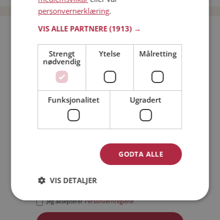
personvernerklæring
.
VIS ALLE PARTNERE
(1913) →
Bli medlem gratis!
Strengt
Ytelse
Målretting
nødvendig
Jeg er en:
Mann
Kvinne
Min alder:
Funksjonalitet
Ugradert
GODTA ALLE
VIS DETALJER
Jeg aksepterer
Medlemsvilkårene
Jeg aksepterer
Personvernreglene