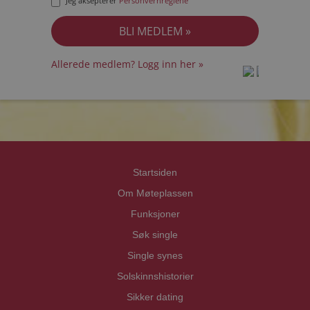
Jeg aksepterer
Personvernreglene
Allerede medlem? Logg inn her »
prot
prot
Priva
Priva
Startsiden
Om Møteplassen
Funksjoner
Søk single
Single synes
Solskinnshistorier
Sikker dating