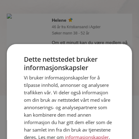
Helene
46 år fra Kristiansand i Agder
Søker mann 38 - 52 år
Om ett minutt kan du være medlem på
Møteplassen, og se om Helene er
drømmende eller praktisk! Det er
Dette nettstedet bruker
lettere å finne kjærligheten på nettet!
informasjonskapsler
Vi bruker informasjonskapsler for å
tilpasse innhold, annonser og analysere
trafikken vår. Vi deler også informasjon
om din bruk av nettstedet vårt med våre
Fler single
annonserings- og analysepartnere som
kan kombinere den med annen
informasjon du har gitt dem eller som de
Flere singlekvinner fra Kristiansand
:
Gunn
,
Merethe
,
Bella
har samlet inn fra din bruk av tjenestene
Menn fra Kristiansand
deres. Les mer om
informasjonskapsler
,
Date kvinner i Norge