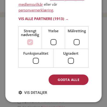
medlemsvilkår
eller vår
Date menn i Norge
personvernerklæring
.
VIS ALLE PARTNERE
(1913) →
Bli medlem gratis!
Strengt
Ytelse
Målretting
nødvendig
Jeg er en:
Mann
Kvinne
Min alder:
Funksjonalitet
Ugradert
GODTA ALLE
VIS DETALJER
Jeg aksepterer
Medlemsvilkårene