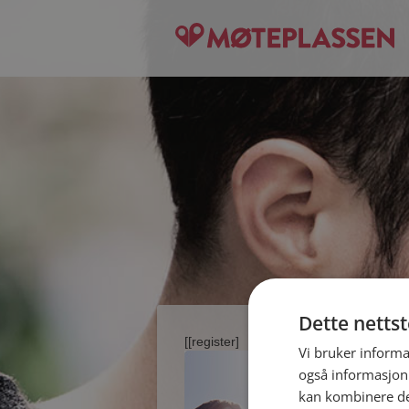
Dette netts
[[register]
Vi bruker informa
også informasjon
kan kombinere de