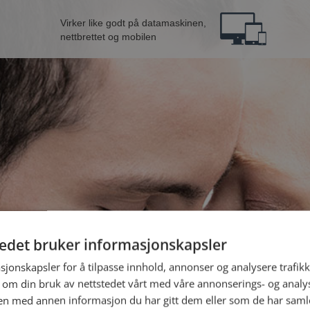
Virker like godt på datamaskinen,
nettbrettet og mobilen
tedet bruker informasjonskapsler
B
sjonskapsler for å tilpasse innhold, annonser og analysere trafikk
 om din bruk av nettstedet vårt med våre annonserings- og anal
n med annen informasjon du har gitt dem eller som de har samlet
Jeg er en: