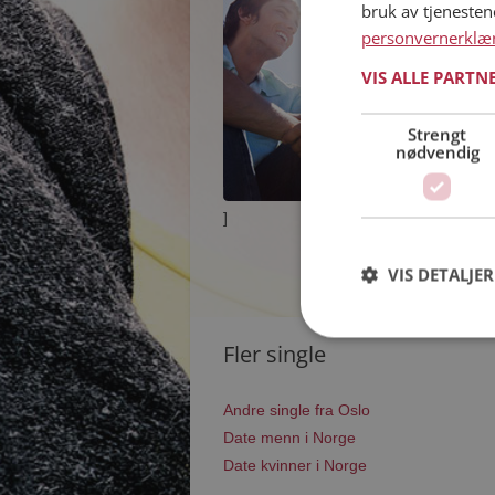
bruk av tjeneste
personvernerklæ
VIS ALLE PARTN
Strengt
nødvendig
]
VIS DETALJER
Fler single
Andre single fra Oslo
Date menn i Norge
Date kvinner i Norge