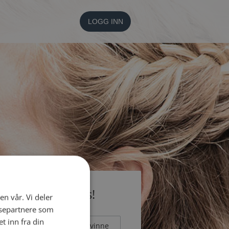
LOGG INN
li medlem gratis!
en vår. Vi deler
ysepartnere som
 inn fra din
Mann
Kvinne