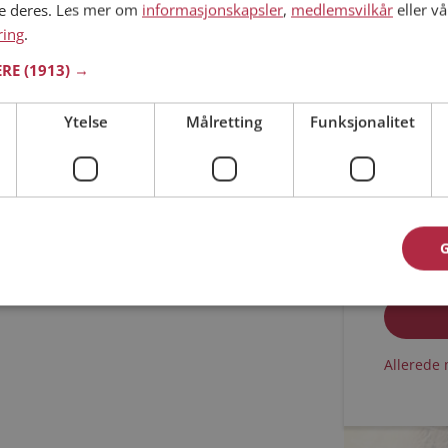
ne deres. Les mer om
informasjonskapsler
,
medlemsvilkår
eller vå
ring
.
Min alder
ERE
(1913) →
Ytelse
Målretting
Funksjonalitet
Jeg aks
Jeg aks
Allerede 