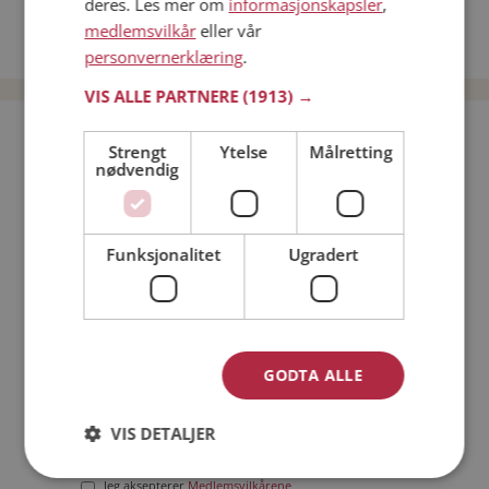
deres. Les mer om
informasjonskapsler
,
Date kvinner i Norge
medlemsvilkår
eller vår
Date menn i Norge
personvernerklæring
.
VIS ALLE PARTNERE
(1913) →
Bli medlem gratis!
Strengt
Ytelse
Målretting
nødvendig
Jeg er en:
Mann
Kvinne
Funksjonalitet
Ugradert
Min alder:
GODTA ALLE
VIS DETALJER
Jeg aksepterer
Medlemsvilkårene