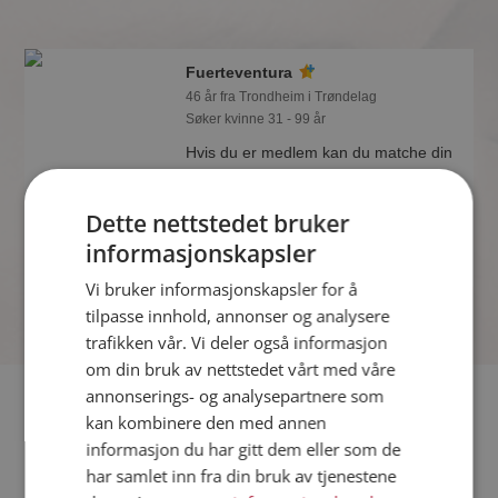
Fuerteventura
46 år fra Trondheim i Trøndelag
Søker kvinne 31 - 99 år
Hvis du er medlem kan du matche din
personlighet mot Fuerteventura eller
noen av de andre single. Kanskje
Dette nettstedet bruker
passer dere sammen som hånd i
hanske?
informasjonskapsler
Vi bruker informasjonskapsler for å
tilpasse innhold, annonser og analysere
trafikken vår. Vi deler også informasjon
om din bruk av nettstedet vårt med våre
annonserings- og analysepartnere som
Fler single
kan kombinere den med annen
informasjon du har gitt dem eller som de
Flere singlemenn fra Trondheim
:
Trønder
,
Pål Inge
,
Åsmund
har samlet inn fra din bruk av tjenestene
Kvinner fra Trondheim