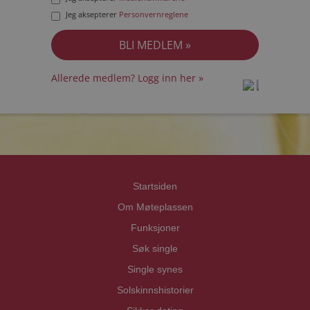
Jeg aksepterer
Personvernreglene
Allerede medlem? Logg inn her »
prot
prot
Priva
Priva
Startsiden
Om Møteplassen
Funksjoner
Søk single
Single synes
Solskinnshistorier