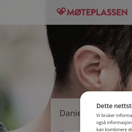
Dette netts
Daniel, single mann
Vi bruker informa
også informasjon
kan kombinere de