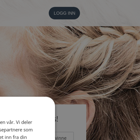
LOGG INN
li medlem gratis!
en vår. Vi deler
ysepartnere som
 inn fra din
Mann
Kvinne