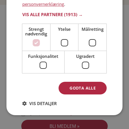
personvernerklæring
.
Bli medlem gratis!
VIS ALLE PARTNERE
(1913) →
Strengt
Ytelse
Målretting
Jeg er en:
Mann
Kvinne
nødvendig
Min alder:
Funksjonalitet
Ugradert
GODTA ALLE
VIS DETALJER
Jeg aksepterer
Medlemsvilkårene
Jeg aksepterer
Personvernreglene