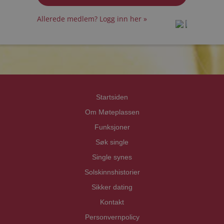
Allerede medlem? Logg inn her »
prot
prot
Priva
Priva
Startsiden
Om Møteplassen
Funksjoner
Søk single
Single synes
Solskinnshistorier
Sikker dating
Kontakt
Personvernpolicy