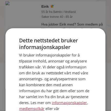
Eirik
55 år fra Bømlo i Vestland
Søker kvinne 40 - 85 år
Hva jobber Eirik med? Som medlem på
Møteplassen får du vite alle mulige
detaljer om de single.
Dette nettstedet bruker
informasjonskapsler
Vi bruker informasjonskapsler for å
tilpasse innhold, annonser og analysere
trafikken vår. Vi deler også informasjon
Fler single
om din bruk av nettstedet vårt med våre
annonserings- og analysepartnere som
Flere singlemenn fra Bømlo
:
Frode
,
Nils
,
Sølve
kan kombinere den med annen
Kvinner fra Bømlo
informasjon du har gitt dem eller som de
Date kvinner i Norge
har samlet inn fra din bruk av tjenestene
Date menn i Norge
deres. Les mer om
informasjonskapsler
,
medlemsvilkår
eller vår