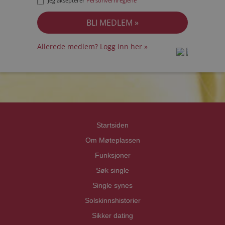
Jeg aksepterer
Personvernreglene
Allerede medlem? Logg inn her »
prot
prot
Priva
Priva
Startsiden
Om Møteplassen
Funksjoner
Søk single
Single synes
Solskinnshistorier
Sikker dating