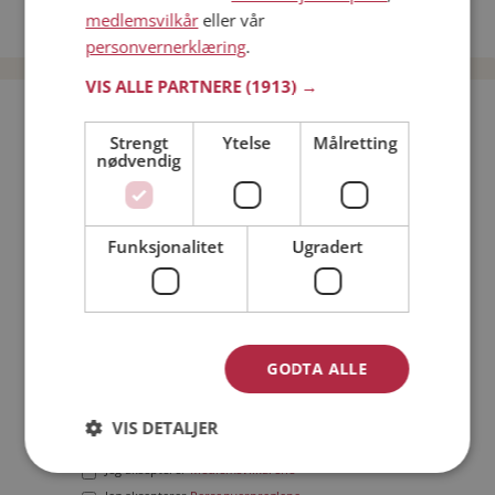
medlemsvilkår
eller vår
Date menn i Norge
personvernerklæring
.
VIS ALLE PARTNERE
(1913) →
Bli medlem gratis!
Strengt
Ytelse
Målretting
nødvendig
Jeg er en:
Mann
Kvinne
Min alder:
Funksjonalitet
Ugradert
GODTA ALLE
VIS DETALJER
Jeg aksepterer
Medlemsvilkårene