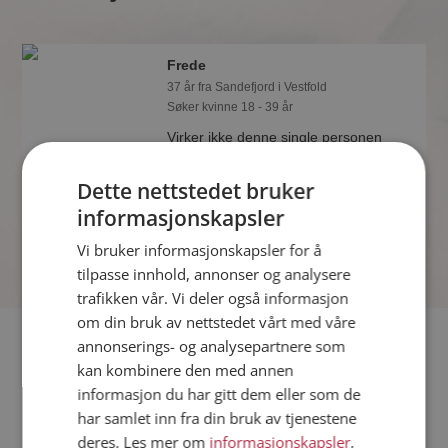
Frede
37 år fra Sandefjord i Vestfold
Søker kvinne 18 - 39 år
Virker ikke denne single personen
hyggelig? Det tar bare ett minutt å bli
medlem på Møteplassen, slik at du kan
Dette nettstedet bruker
finne ut alt om Frede.
informasjonskapsler
Vi bruker informasjonskapsler for å
tilpasse innhold, annonser og analysere
trafikken vår. Vi deler også informasjon
om din bruk av nettstedet vårt med våre
Fler single
annonserings- og analysepartnere som
kan kombinere den med annen
informasjon du har gitt dem eller som de
Flere singlemenn fra Sandefjord
:
Jan
,
Kim
,
Petter
har samlet inn fra din bruk av tjenestene
Kvinner fra Sandefjord
deres. Les mer om
informasjonskapsler
,
Date kvinner i Norge