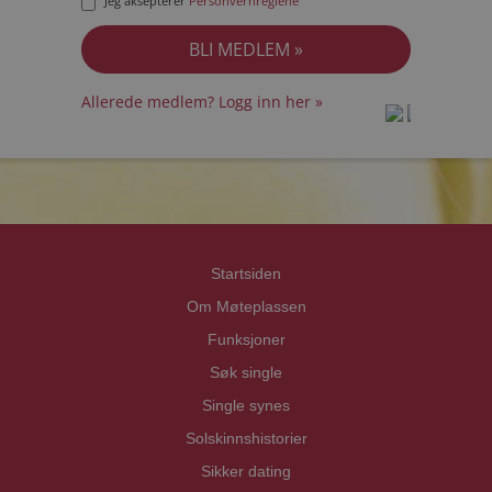
Jeg aksepterer
Personvernreglene
Allerede medlem? Logg inn her »
prot
prot
Priva
Priva
Startsiden
Om Møteplassen
Funksjoner
Søk single
Single synes
Solskinnshistorier
Sikker dating