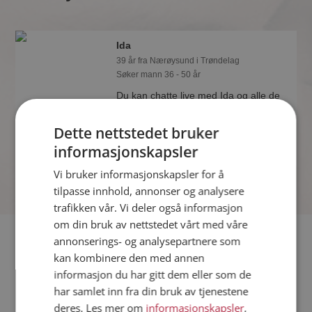
Ida
39 år fra Nærøysund i Trøndelag
Søker mann 36 - 50 år
Du kan chatte live med Ida og alle de
andre single hvis du er medlem på
Møteplassen. Det er raskt og enkelt å
Dette nettstedet bruker
bli medlem.
informasjonskapsler
Vi bruker informasjonskapsler for å
tilpasse innhold, annonser og analysere
trafikken vår. Vi deler også informasjon
om din bruk av nettstedet vårt med våre
Fler single
annonserings- og analysepartnere som
kan kombinere den med annen
informasjon du har gitt dem eller som de
Flere singlekvinner fra Nærøysund
:
Sneisa
,
Berit
,
Wenche
har samlet inn fra din bruk av tjenestene
Menn fra Nærøysund
deres. Les mer om
informasjonskapsler
,
Date kvinner i Norge