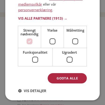
medlemsvilkår
eller vår
Date menn i Norge
personvernerklæring
.
VIS ALLE PARTNERE
(1913) →
Bli medlem gratis!
Strengt
Ytelse
Målretting
nødvendig
Jeg er en:
Mann
Kvinne
Min alder:
Funksjonalitet
Ugradert
GODTA ALLE
VIS DETALJER
Jeg aksepterer
Medlemsvilkårene