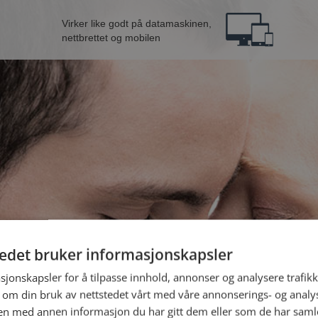
Virker like godt på datamaskinen,
nettbrettet og mobilen
tedet bruker informasjonskapsler
ra Færder
B
sjonskapsler for å tilpasse innhold, annonser og analysere trafikk
 om din bruk av nettstedet vårt med våre annonserings- og anal
n med annen informasjon du har gitt dem eller som de har samlet
Jeg er en: