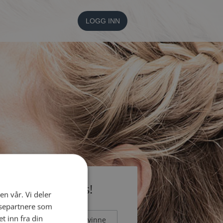
LOGG INN
li medlem gratis!
en vår. Vi deler
ysepartnere som
 inn fra din
Mann
Kvinne