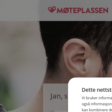
Dette netts
Jan, single mann f
Vi bruker informa
også informasjon
kan kombinere de