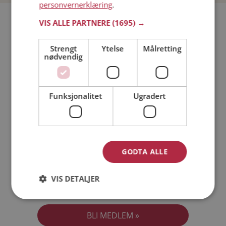
personvernerklæring
.
Bli medlem gratis!
VIS ALLE PARTNERE
(1695) →
Strengt
Ytelse
Målretting
Jeg er en:
Mann
Kvinne
nødvendig
Min alder:
Funksjonalitet
Ugradert
GODTA ALLE
VIS DETALJER
Jeg aksepterer
Medlemsvilkårene
Jeg aksepterer
Personvernreglene