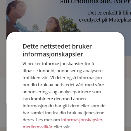
Dette nettstedet bruker
informasjonskapsler
]
Vi bruker informasjonskapsler for å
tilpasse innhold, annonser og analysere
trafikken vår. Vi deler også informasjon
om din bruk av nettstedet vårt med våre
Fler single
annonserings- og analysepartnere som
kan kombinere den med annen
Andre single fra Oslo
informasjon du har gitt dem eller som de
Date menn i Norge
har samlet inn fra din bruk av tjenestene
Date kvinner i Norge
deres. Les mer om
informasjonskapsler
,
medlemsvilkår
eller vår