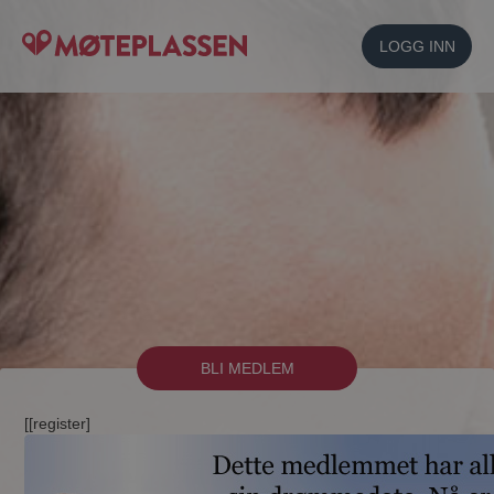
LOGG INN
BLI MEDLEM
[[register]