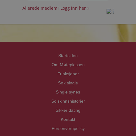
Allerede medlem? Logg inn her »
prot
prot
Priva
Priva
Startsiden
Om Møteplassen
Funksjoner
Søk single
Single synes
Solskinnshistorier
Sikker dating
Kontakt
Personvernpolicy