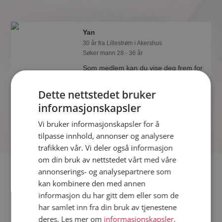
Yan
30 år fra Lillestrøm i Akershus
Søker mann 28 - 36 år
Som medlem kan du vise deg frem for
Yan og tusener av andre single på
Møteplassen! Ta sjansen og se hvem
Dette nettstedet bruker
som synes du er interessant.
informasjonskapsler
Vi bruker informasjonskapsler for å
tilpasse innhold, annonser og analysere
trafikken vår. Vi deler også informasjon
om din bruk av nettstedet vårt med våre
Fler single
annonserings- og analysepartnere som
kan kombinere den med annen
informasjon du har gitt dem eller som de
Flere singlekvinner fra Lillestrøm
:
Pia
,
Randi
,
Gry Anette
har samlet inn fra din bruk av tjenestene
Menn fra Lillestrøm
deres. Les mer om
informasjonskapsler
,
Date kvinner i Norge