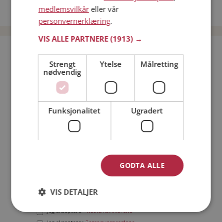
medlemsvilkår
eller vår
Date menn i Norge
personvernerklæring
.
VIS ALLE PARTNERE
(1913) →
Bli medlem gratis!
Strengt
Ytelse
Målretting
nødvendig
Jeg er en:
Mann
Kvinne
Min alder:
Funksjonalitet
Ugradert
GODTA ALLE
VIS DETALJER
Jeg aksepterer
Medlemsvilkårene