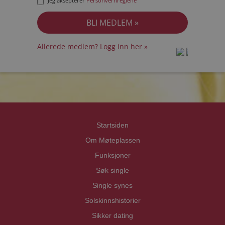
Jeg aksepterer
Personvernreglene
Allerede medlem? Logg inn her »
prot
prot
Priva
Priva
Startsiden
Om Møteplassen
Funksjoner
Søk single
Single synes
Solskinnshistorier
Sikker dating