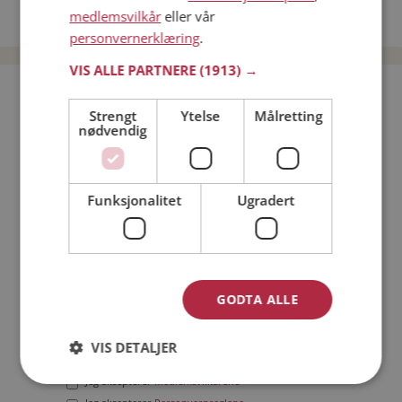
medlemsvilkår
eller vår
Date menn i Norge
personvernerklæring
.
VIS ALLE PARTNERE
(1913) →
Bli medlem gratis!
Strengt
Ytelse
Målretting
nødvendig
Jeg er en:
Mann
Kvinne
Min alder:
Funksjonalitet
Ugradert
GODTA ALLE
VIS DETALJER
Jeg aksepterer
Medlemsvilkårene