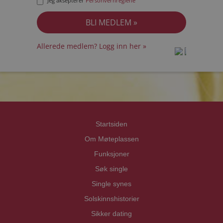
Jeg aksepterer
Personvernreglene
Allerede medlem? Logg inn her »
prot
prot
Priva
Priva
Startsiden
Om Møteplassen
Funksjoner
Søk single
Single synes
Solskinnshistorier
Sikker dating