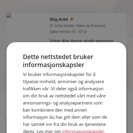
Stig Arild
57 år fra Molde i Møre og Romsdal
Søker kvinne 35 - 55 år
Virker ikke denne single personen
hyggelig? Det tar bare ett minutt å bli
medlem på Møteplassen, slik at du kan
Dette nettstedet bruker
finne ut alt om Stig Arild.
informasjonskapsler
Vi bruker informasjonskapsler for å
tilpasse innhold, annonser og analysere
trafikken vår. Vi deler også informasjon
om din bruk av nettstedet vårt med våre
Fler single
annonserings- og analysepartnere som
kan kombinere den med annen
informasjon du har gitt dem eller som de
Flere singlemenn fra Molde
:
Isak
,
As
,
Jan-Erik
har samlet inn fra din bruk av tjenestene
Kvinner fra Molde
deres. Les mer om
informasjonskapsler
,
Date kvinner i Norge