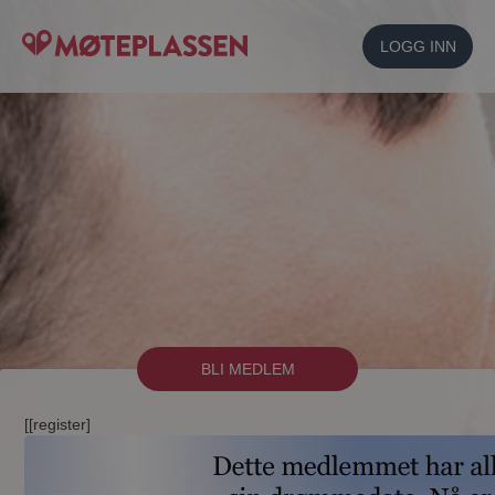
LOGG INN
BLI MEDLEM
[[register]