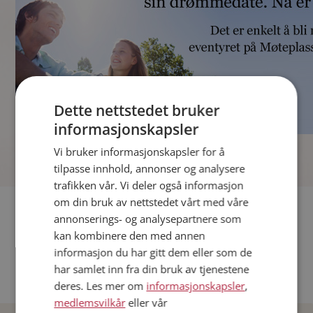
Dette nettstedet bruker
informasjonskapsler
]
Vi bruker informasjonskapsler for å
tilpasse innhold, annonser og analysere
trafikken vår. Vi deler også informasjon
om din bruk av nettstedet vårt med våre
Fler single
annonserings- og analysepartnere som
kan kombinere den med annen
Andre single fra Oslo
informasjon du har gitt dem eller som de
Date menn i Norge
har samlet inn fra din bruk av tjenestene
Date kvinner i Norge
deres. Les mer om
informasjonskapsler
,
medlemsvilkår
eller vår