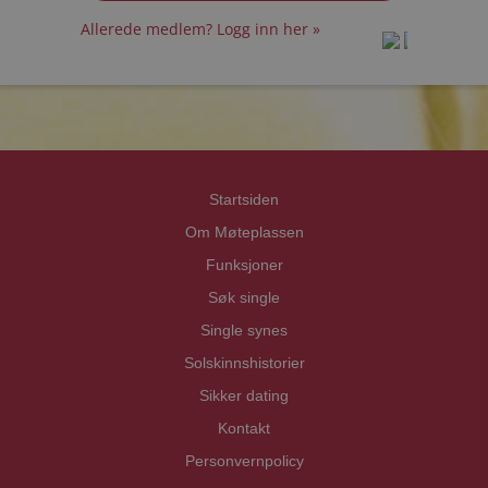
Allerede medlem? Logg inn her »
prot
prot
Priva
Priva
Startsiden
Om Møteplassen
Funksjoner
Søk single
Single synes
Solskinnshistorier
Sikker dating
Kontakt
Personvernpolicy