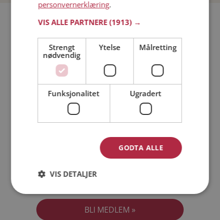
personvernerklæring
.
Bli medlem gratis!
VIS ALLE PARTNERE
(1913) →
Strengt
Ytelse
Målretting
Jeg er en:
Mann
Kvinne
nødvendig
Min alder:
Funksjonalitet
Ugradert
GODTA ALLE
VIS DETALJER
Jeg aksepterer
Medlemsvilkårene
Jeg aksepterer
Personvernreglene