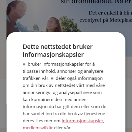
Dette nettstedet bruker
informasjonskapsler
]
Vi bruker informasjonskapsler for å
tilpasse innhold, annonser og analysere
trafikken vår. Vi deler også informasjon
om din bruk av nettstedet vårt med våre
Fler single
annonserings- og analysepartnere som
kan kombinere den med annen
Andre single fra Oslo
informasjon du har gitt dem eller som de
Date menn i Norge
har samlet inn fra din bruk av tjenestene
Date kvinner i Norge
deres. Les mer om
informasjonskapsler
,
medlemsvilkår
eller vår