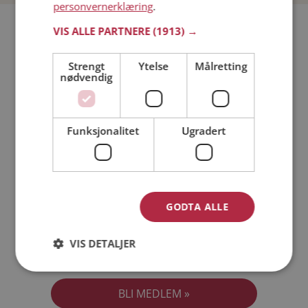
personvernerklæring
.
Bli medlem gratis!
VIS ALLE PARTNERE
(1913) →
Strengt
Ytelse
Målretting
Jeg er en:
Mann
Kvinne
nødvendig
Min alder:
Funksjonalitet
Ugradert
GODTA ALLE
VIS DETALJER
Jeg aksepterer
Medlemsvilkårene
Jeg aksepterer
Personvernreglene