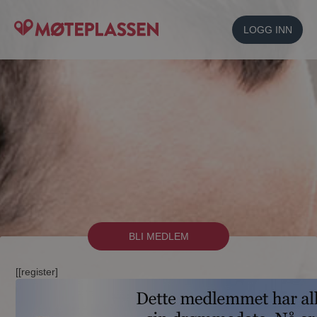
LOGG INN
BLI MEDLEM
[[register]