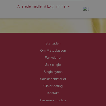
Allerede medlem? Logg inn her »
prot
prot
Priva
Priva
Startsiden
Om Møteplassen
Funksjoner
Søk single
Single synes
Solskinnshistorier
Sikker dating
Kontakt
Personvernpolicy