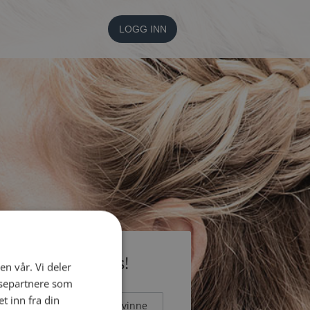
LOGG INN
li medlem gratis!
en vår. Vi deler
ysepartnere som
 inn fra din
Mann
Kvinne