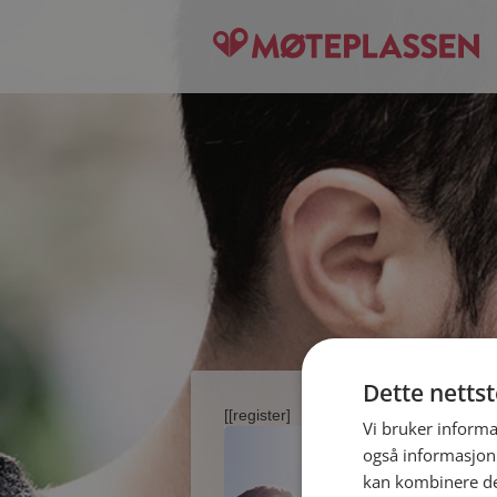
Dette netts
[[register]
Vi bruker informa
også informasjon
kan kombinere de