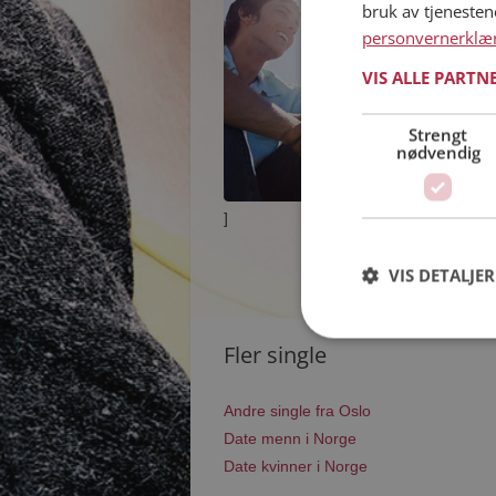
bruk av tjeneste
personvernerklæ
VIS ALLE PARTN
Strengt
nødvendig
]
VIS DETALJER
Fler single
Andre single fra Oslo
Date menn i Norge
Date kvinner i Norge