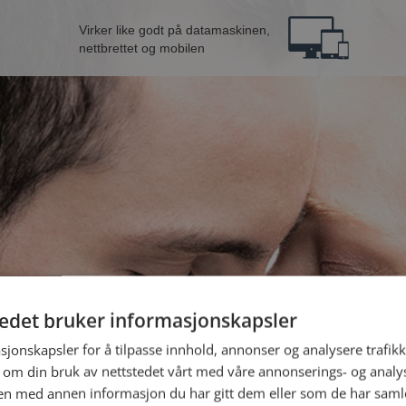
Virker like godt på datamaskinen,
nettbrettet og mobilen
tedet bruker informasjonskapsler
B
sjonskapsler for å tilpasse innhold, annonser og analysere trafikk
 om din bruk av nettstedet vårt med våre annonserings- og anal
n med annen informasjon du har gitt dem eller som de har samlet
Jeg er en: