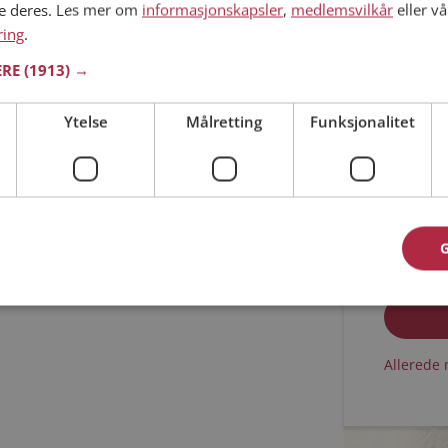
ne deres. Les mer om
informasjonskapsler
,
medlemsvilkår
eller vå
ring
.
Min alder
ERE
(1913) →
Ytelse
Målretting
Funksjonalitet
Jeg aks
Jeg aks
Allerede 