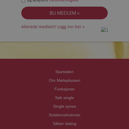
Jeg aksepterer
Personvernreglene
Allerede medlem? Logg inn her »
prot
prot
Priva
Priva
Startsiden
Om Møteplassen
Funksjoner
Søk single
Single synes
Solskinnshistorier
Sikker dating