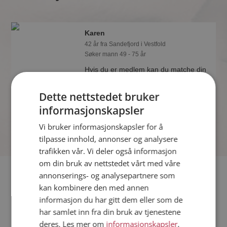
Karen
42 år fra Sandefjord i Vestfold
Søker mann 49 - 75 år
Hvis du er medlem kan du matche din
personlighet mot Karen eller noen av
de andre single. Kanskje passer dere
Dette nettstedet bruker
sammen som hånd i hanske?
informasjonskapsler
Vi bruker informasjonskapsler for å
tilpasse innhold, annonser og analysere
trafikken vår. Vi deler også informasjon
om din bruk av nettstedet vårt med våre
Fler single
annonserings- og analysepartnere som
kan kombinere den med annen
informasjon du har gitt dem eller som de
Flere singlekvinner fra Sandefjord
:
Gimmy
,
Bea
,
Ruth Inger
har samlet inn fra din bruk av tjenestene
Menn fra Sandefjord
deres. Les mer om
informasjonskapsler
,
Date kvinner i Norge