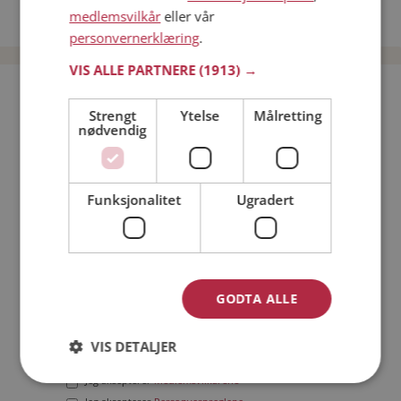
medlemsvilkår
eller vår
Date menn i Norge
personvernerklæring
.
VIS ALLE PARTNERE
(1913) →
Bli medlem gratis!
Strengt
Ytelse
Målretting
nødvendig
Jeg er en:
Mann
Kvinne
Min alder:
Funksjonalitet
Ugradert
GODTA ALLE
VIS DETALJER
Jeg aksepterer
Medlemsvilkårene