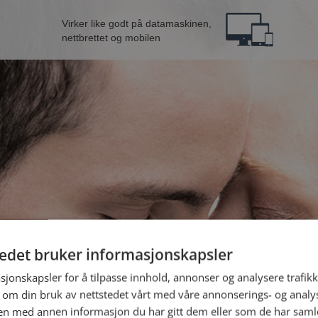
Virker like godt på datamaskinen,
nettbrettet og mobilen
tedet bruker informasjonskapsler
fra Vestvågøy
B
sjonskapsler for å tilpasse innhold, annonser og analysere trafikk
 om din bruk av nettstedet vårt med våre annonserings- og anal
n med annen informasjon du har gitt dem eller som de har samlet
Jeg er en: