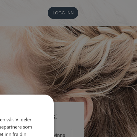
LOGG INN
li medlem gratis!
en vår. Vi deler
ysepartnere som
 inn fra din
Mann
Kvinne