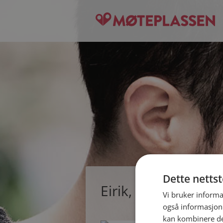
Dette netts
Eirik, single mann 
Vi bruker informa
også informasjon
kan kombinere de