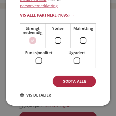
personvernerklæring
.
VIS ALLE PARTNERE
(1695) →
Bli medlem gratis!
Strengt
Ytelse
Målretting
nødvendig
Jeg er en:
Mann
Kvinne
Min alder:
Funksjonalitet
Ugradert
GODTA ALLE
VIS DETALJER
Jeg aksepterer
Medlemsvilkårene
Jeg aksepterer
Personvernreglene