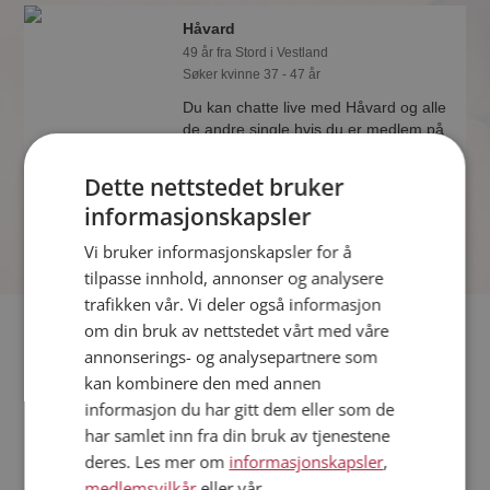
Håvard
49 år fra Stord i Vestland
Søker kvinne 37 - 47 år
Du kan chatte live med Håvard og alle
de andre single hvis du er medlem på
Møteplassen. Det er raskt og enkelt å
bli medlem.
Dette nettstedet bruker
informasjonskapsler
Vi bruker informasjonskapsler for å
tilpasse innhold, annonser og analysere
trafikken vår. Vi deler også informasjon
Fler single
om din bruk av nettstedet vårt med våre
annonserings- og analysepartnere som
kan kombinere den med annen
Flere singlemenn fra Stord
:
Håkon
,
Geir
,
Per
informasjon du har gitt dem eller som de
Kvinner fra Stord
har samlet inn fra din bruk av tjenestene
Date kvinner i Norge
deres. Les mer om
informasjonskapsler
,
Date menn i Norge
medlemsvilkår
eller vår