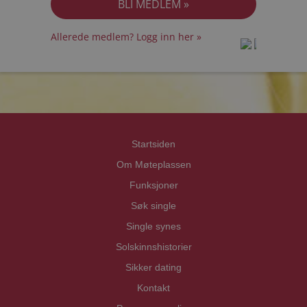
Allerede medlem? Logg inn her »
prot
prot
Priva
Priva
Startsiden
Om Møteplassen
Funksjoner
Søk single
Single synes
Solskinnshistorier
Sikker dating
Kontakt