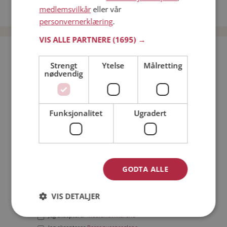
medlemsvilkår
eller vår
Date menn i Norge
personvernerklæring
.
VIS ALLE PARTNERE
(1695) →
Bli medlem gratis!
Strengt
Ytelse
Målretting
nødvendig
Jeg er en:
Mann
Kvinne
Min alder:
Funksjonalitet
Ugradert
GODTA ALLE
VIS DETALJER
Jeg aksepterer
Medlemsvilkårene