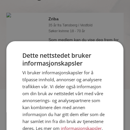
Zriba
35 år fra Tønsberg i Vestfold
Søker kvinne 18 - 70 år
Som medlem kan du vise deg frem for
Zriba og tusener av andre single på
Møteplassen! Ta sjansen og se hvem
Dette nettstedet bruker
som synes du er interessant.
informasjonskapsler
Vi bruker informasjonskapsler for å
tilpasse innhold, annonser og analysere
trafikken vår. Vi deler også informasjon
om din bruk av nettstedet vårt med våre
Fler single
annonserings- og analysepartnere som
kan kombinere den med annen
informasjon du har gitt dem eller som de
Flere singlemenn fra Tønsberg
:
Robert
,
Geir
,
Frode
har samlet inn fra din bruk av tjenestene
Kvinner fra Tønsberg
deres. Les mer om
informasjonskapsler
,
Date kvinner i Norge