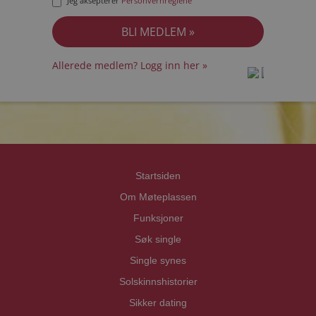
Jeg aksepterer
Personvernreglene
Allerede medlem? Logg inn her »
prot
prot
Priva
Priva
Startsiden
Om Møteplassen
Funksjoner
Søk single
Single synes
Solskinnshistorier
Sikker dating