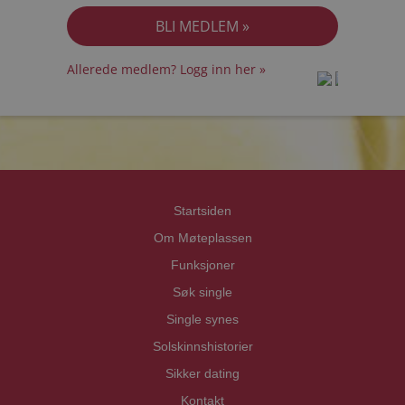
Allerede medlem? Logg inn her »
prot
prot
Priva
Priva
Startsiden
Om Møteplassen
Funksjoner
Søk single
Single synes
Solskinnshistorier
Sikker dating
Kontakt