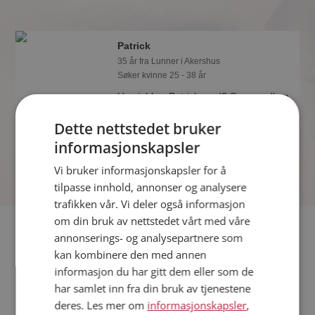
Patrick
35 år fra Lunner i Akershus
Søker kvinne 25 - 38 år
Hva jobber Patrick med? Som medlem
på Møteplassen får du vite alle mulige
Dette nettstedet bruker
detaljer om de single.
informasjonskapsler
Vi bruker informasjonskapsler for å
tilpasse innhold, annonser og analysere
trafikken vår. Vi deler også informasjon
om din bruk av nettstedet vårt med våre
Fler single
annonserings- og analysepartnere som
kan kombinere den med annen
Flere singlemenn fra Lunner
:
Kjetil
,
Michael
,
Thomas
informasjon du har gitt dem eller som de
Kvinner fra Lunner
har samlet inn fra din bruk av tjenestene
Date kvinner i Norge
deres. Les mer om
informasjonskapsler
,