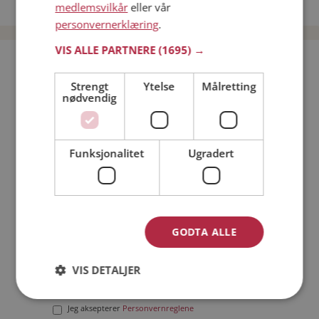
Date menn i Norge
medlemsvilkår
eller vår
personvernerklæring
.
VIS ALLE PARTNERE
(1695) →
Bli medlem gratis!
Strengt
Ytelse
Målretting
nødvendig
Jeg er en:
Mann
Kvinne
Min alder:
Funksjonalitet
Ugradert
GODTA ALLE
VIS DETALJER
Jeg aksepterer
Medlemsvilkårene
Jeg aksepterer
Personvernreglene