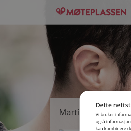
Dette netts
Martin, single mann
Vi bruker informa
også informasjon
kan kombinere de