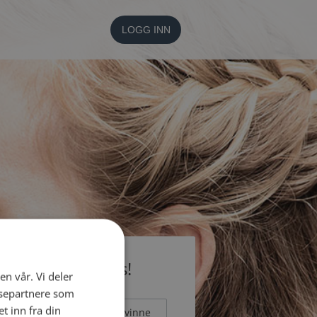
LOGG INN
li medlem gratis!
en vår. Vi deler
ysepartnere som
 inn fra din
Mann
Kvinne