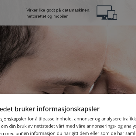
Virker like godt på datamaskinen,
nettbrettet og mobilen
tedet bruker informasjonskapsler
 fra Lillestrøm
B
sjonskapsler for å tilpasse innhold, annonser og analysere trafikk
 om din bruk av nettstedet vårt med våre annonserings- og anal
n med annen informasjon du har gitt dem eller som de har samlet
Jeg er en: