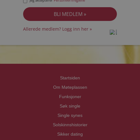
Jeg aksepterer
Personvernreglene
Allerede medlem? Logg inn her »
prot
prot
Priva
Priva
Startsiden
Om Møteplassen
Funksjoner
Søk single
Single synes
Solskinnshistorier
Sikker dating