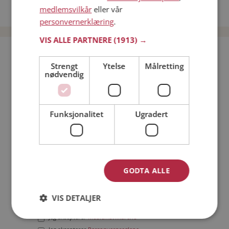
medlemsvilkår
eller vår
Date menn i Norge
personvernerklæring
.
VIS ALLE PARTNERE
(1913) →
Bli medlem gratis!
Strengt
Ytelse
Målretting
nødvendig
Jeg er en:
Mann
Kvinne
Min alder:
Funksjonalitet
Ugradert
GODTA ALLE
VIS DETALJER
Jeg aksepterer
Medlemsvilkårene