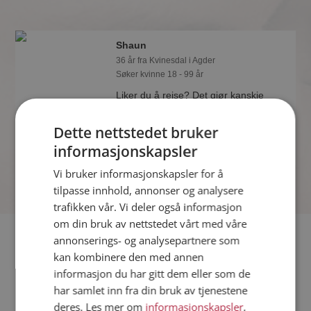
Shaun
36 år fra Kvinesdal i Agder
Søker kvinne 18 - 99 år
Liker du å reise? Det gjør kanskje
Shaun også. Bli medlem nå for å finne
svaret og mengder av andre
Dette nettstedet bruker
spennende fakta.
informasjonskapsler
Vi bruker informasjonskapsler for å
tilpasse innhold, annonser og analysere
trafikken vår. Vi deler også informasjon
om din bruk av nettstedet vårt med våre
Fler single
annonserings- og analysepartnere som
kan kombinere den med annen
informasjon du har gitt dem eller som de
Flere singlemenn fra Kvinesdal
:
Frank
,
Gaute
,
Ladalover
har samlet inn fra din bruk av tjenestene
Kvinner fra Kvinesdal
deres. Les mer om
informasjonskapsler
,
Date kvinner i Norge