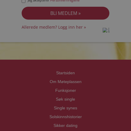
Jeg aksepterer
Personvernreglene
Allerede medlem? Logg inn her »
prot
prot
Priva
Priva
Startsiden
Om Møteplassen
Funksjoner
Søk single
Single synes
Solskinnshistorier
Sikker dating