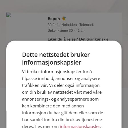
Espen
39 år fra Notodden i Telemark
Søker kvinne 30 - 41 år
Liker du å reise? Det gjør kanskje
Espen også. Bli medlem nå for å finne
svaret og mengder av andre
Dette nettstedet bruker
spennende fakta.
informasjonskapsler
Vi bruker informasjonskapsler for å
tilpasse innhold, annonser og analysere
trafikken vår. Vi deler også informasjon
om din bruk av nettstedet vårt med våre
Fler single
annonserings- og analysepartnere som
kan kombinere den med annen
informasjon du har gitt dem eller som de
Flere singlemenn fra Notodden
:
Italianoo
,
Konrad
,
Kacper
har samlet inn fra din bruk av tjenestene
Kvinner fra Notodden
deres. Les mer om
informasjonskapsler
,
Date kvinner i Norge