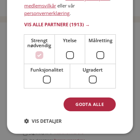
medlemsvilkår
eller vår
Date menn i Norge
personvernerklæring
.
VIS ALLE PARTNERE
(1913) →
Bli medlem gratis!
Strengt
Ytelse
Målretting
nødvendig
Jeg er en:
Mann
Kvinne
Min alder:
Funksjonalitet
Ugradert
GODTA ALLE
VIS DETALJER
Jeg aksepterer
Medlemsvilkårene