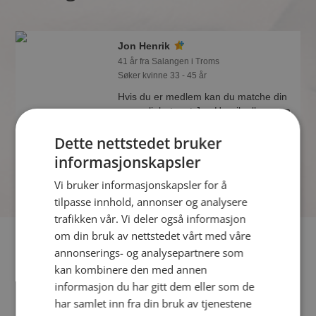
Jon Henrik
41 år fra Salangen i Troms
Søker kvinne 33 - 45 år
Hvis du er medlem kan du matche din
personlighet mot Jon Henrik eller noen
av de andre single. Kanskje passer
Dette nettstedet bruker
dere sammen som hånd i hanske?
informasjonskapsler
Vi bruker informasjonskapsler for å
tilpasse innhold, annonser og analysere
trafikken vår. Vi deler også informasjon
om din bruk av nettstedet vårt med våre
Fler single
annonserings- og analysepartnere som
kan kombinere den med annen
Flere singlemenn fra Salangen
:
Tommy
,
Pavelharstad
,
informasjon du har gitt dem eller som de
Marcus
har samlet inn fra din bruk av tjenestene
Kvinner fra Salangen