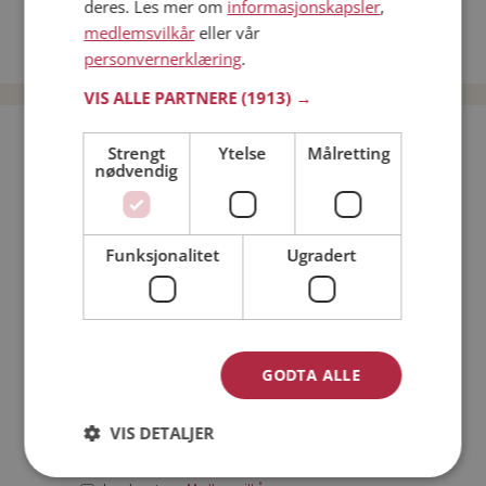
deres. Les mer om
informasjonskapsler
,
Date kvinner i Norge
medlemsvilkår
eller vår
Date menn i Norge
personvernerklæring
.
VIS ALLE PARTNERE
(1913) →
Bli medlem gratis!
Strengt
Ytelse
Målretting
nødvendig
Jeg er en:
Mann
Kvinne
Funksjonalitet
Ugradert
Min alder:
GODTA ALLE
VIS DETALJER