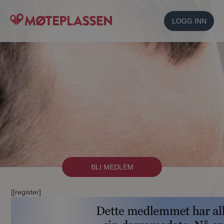
LOGG INN
BLI MEDLEM
[[register]