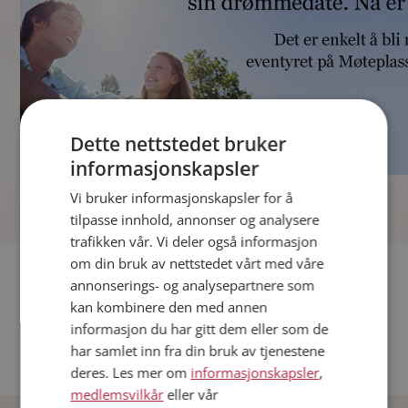
Dette nettstedet bruker
informasjonskapsler
]
Vi bruker informasjonskapsler for å
tilpasse innhold, annonser og analysere
trafikken vår. Vi deler også informasjon
om din bruk av nettstedet vårt med våre
Fler single
annonserings- og analysepartnere som
kan kombinere den med annen
Andre single fra Oslo
informasjon du har gitt dem eller som de
Date menn i Norge
har samlet inn fra din bruk av tjenestene
Date kvinner i Norge
deres. Les mer om
informasjonskapsler
,
medlemsvilkår
eller vår