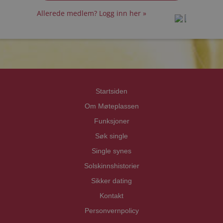
Allerede medlem? Logg inn her »
prot
prot
Priva
Priva
Startsiden
Om Møteplassen
Funksjoner
Søk single
Single synes
Solskinnshistorier
Sikker dating
Kontakt
Personvernpolicy