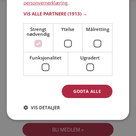
personvernerklæring
.
Bli medlem gratis!
VIS ALLE PARTNERE
(1913) →
Strengt
Ytelse
Målretting
Jeg er en:
Mann
Kvinne
nødvendig
Min alder:
Funksjonalitet
Ugradert
GODTA ALLE
VIS DETALJER
Jeg aksepterer
Medlemsvilkårene
Jeg aksepterer
Personvernreglene