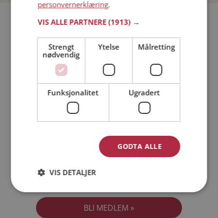
personvernerklæring
.
Bli medlem gratis!
VIS ALLE PARTNERE
(1913) →
Strengt
Ytelse
Målretting
Jeg er en:
Mann
Kvinne
nødvendig
Min alder:
Funksjonalitet
Ugradert
GODTA ALLE
VIS DETALJER
Jeg aksepterer
Medlemsvilkårene
Jeg aksepterer
Personvernreglene