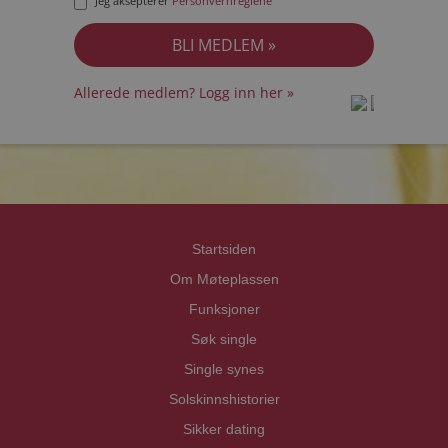
Jeg aksepterer
Personvernreglene
Allerede medlem? Logg inn her »
prot
prot
Priva
Priva
Startsiden
Om Møteplassen
Funksjoner
Søk single
Single synes
Solskinnshistorier
Sikker dating