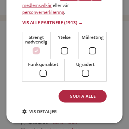
medlemsvilkår
eller vår
Date menn i Norge
personvernerklæring
.
VIS ALLE PARTNERE
(1913) →
Bli medlem gratis!
Strengt
Ytelse
Målretting
nødvendig
Jeg er en:
Mann
Kvinne
Min alder:
Funksjonalitet
Ugradert
GODTA ALLE
VIS DETALJER
Jeg aksepterer
Medlemsvilkårene