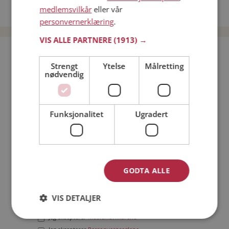
medlemsvilkår
eller vår
Date menn i Norge
personvernerklæring
.
VIS ALLE PARTNERE
(1913) →
Bli medlem gratis!
Strengt
Ytelse
Målretting
nødvendig
Jeg er en:
Mann
Kvinne
Min alder:
Funksjonalitet
Ugradert
GODTA ALLE
VIS DETALJER
Jeg aksepterer
Medlemsvilkårene