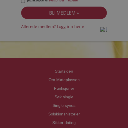
Jeg aksepterer
Personvernreglene
Allerede medlem? Logg inn her »
prot
prot
Priva
Priva
Startsiden
Om Møteplassen
Funksjoner
Søk single
Single synes
Solskinnshistorier
Sikker dating