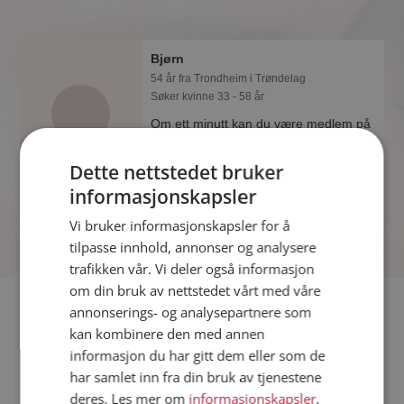
Bjørn
54 år fra Trondheim i Trøndelag
Søker kvinne 33 - 58 år
Om ett minutt kan du være medlem på
Møteplassen, og se om Bjørn er
drømmende eller praktisk! Det er
Dette nettstedet bruker
lettere å finne kjærligheten på nettet!
informasjonskapsler
Vi bruker informasjonskapsler for å
tilpasse innhold, annonser og analysere
trafikken vår. Vi deler også informasjon
om din bruk av nettstedet vårt med våre
Fler single
annonserings- og analysepartnere som
kan kombinere den med annen
informasjon du har gitt dem eller som de
Flere singlemenn fra Trondheim
:
Stian
,
Tore
,
Celebrimbor
har samlet inn fra din bruk av tjenestene
Kvinner fra Trondheim
deres. Les mer om
informasjonskapsler
,
Date kvinner i Norge