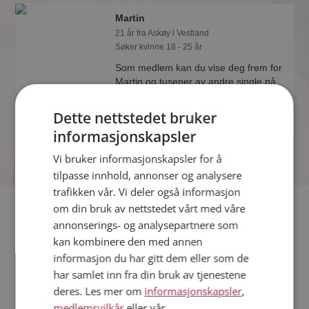
Martin
21 år fra Askøy i Vestland
Søker kvinne 18 - 25 år
Som medlem kan du vise deg frem for
Martin og tusener av andre single på
Møteplassen! Ta sjansen og se hvem
som synes du er interessant.
Dette nettstedet bruker
informasjonskapsler
Vi bruker informasjonskapsler for å
tilpasse innhold, annonser og analysere
trafikken vår. Vi deler også informasjon
Fler single
om din bruk av nettstedet vårt med våre
annonserings- og analysepartnere som
kan kombinere den med annen
Flere singlemenn fra Askøy
:
Guttorm
,
Christian
,
Mohamad
informasjon du har gitt dem eller som de
Kvinner fra Askøy
har samlet inn fra din bruk av tjenestene
Date kvinner i Norge
deres. Les mer om
informasjonskapsler
,
Date menn i Norge
medlemsvilkår
eller vår