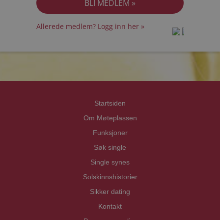
Allerede medlem? Logg inn her »
prot
prot
Priva
Priva
Startsiden
Om Møteplassen
Funksjoner
Søk single
Single synes
Solskinnshistorier
Sikker dating
Kontakt