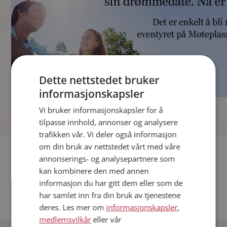
Dette nettstedet bruker
informasjonskapsler
]
Vi bruker informasjonskapsler for å
tilpasse innhold, annonser og analysere
trafikken vår. Vi deler også informasjon
om din bruk av nettstedet vårt med våre
Fler single
annonserings- og analysepartnere som
kan kombinere den med annen
Andre single fra Oslo
informasjon du har gitt dem eller som de
Date menn i Norge
har samlet inn fra din bruk av tjenestene
Date kvinner i Norge
deres. Les mer om
informasjonskapsler
,
medlemsvilkår
eller vår