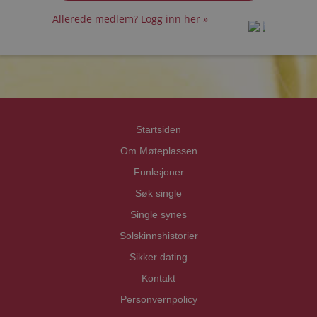
Allerede medlem? Logg inn her »
prot
prot
Priva
Priva
Startsiden
Om Møteplassen
Funksjoner
Søk single
Single synes
Solskinnshistorier
Sikker dating
Kontakt
Personvernpolicy