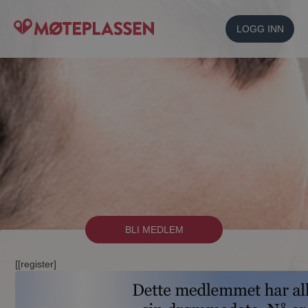
LOGG INN
BLI MEDLEM
[[register]