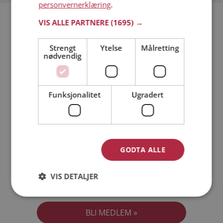
personvernerklæring
.
Bli medlem gratis!
VIS ALLE PARTNERE
(1695) →
Strengt
Ytelse
Målretting
Jeg er en:
Mann
Kvinne
nødvendig
Min alder:
Funksjonalitet
Ugradert
GODTA ALLE
VIS DETALJER
Jeg aksepterer
Medlemsvilkårene
Jeg aksepterer
Personvernreglene