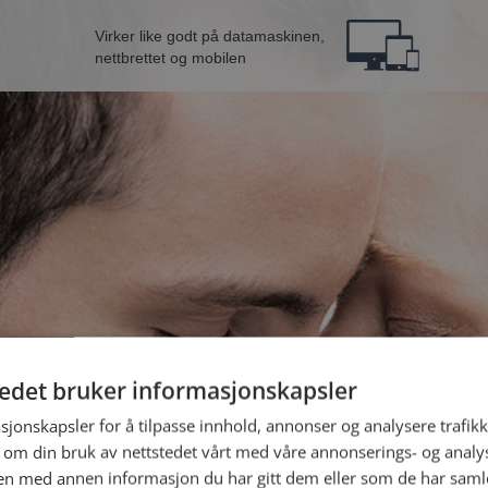
Virker like godt på datamaskinen,
nettbrettet og mobilen
tedet bruker informasjonskapsler
n fra Trondheim
B
sjonskapsler for å tilpasse innhold, annonser og analysere trafikk
 om din bruk av nettstedet vårt med våre annonserings- og anal
n med annen informasjon du har gitt dem eller som de har samlet
Jeg er en: