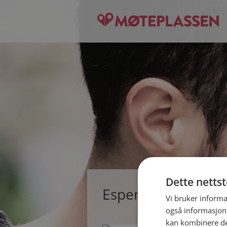
Dette netts
Espen, single man
Vi bruker informa
også informasjon
kan kombinere de