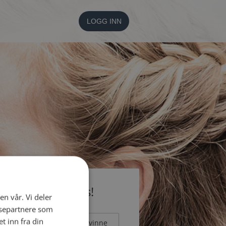
LOGG INN
li medlem gratis!
en vår. Vi deler
ysepartnere som
 inn fra din
Mann
Kvinne