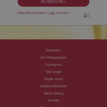
Allerede medlem? Logg inn her »
prot
prot
Priva
Priva
Startsiden
Om Møteplassen
Funksjoner
Søk single
Single synes
Solskinnshistorier
Sikker dating
Kontakt