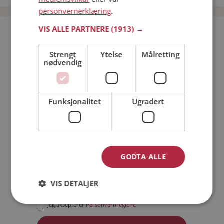
personvernerklæring
.
VIS ALLE PARTNERE
(1913) →
Bli medlem gratis!
Strengt
Ytelse
Målretting
nødvendig
Jeg er en:
Mann
Kvinne
Min alder:
Funksjonalitet
Ugradert
GODTA ALLE
VIS DETALJER
Jeg aksepterer
Medlemsvilkårene
Jeg aksepterer
Personvernreglene