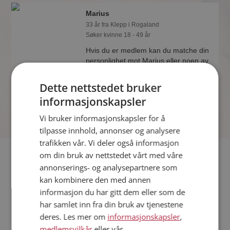
Marius
33 år fra Klepp i Rogaland
Søker kvinne 18 - 49 år
Hvis du er medlem kan du matche din
personlighet mot Marius eller noen av
de andre single. Kanskje passer dere
sammen som hånd i hanske?
Dette nettstedet bruker
informasjonskapsler
Vi bruker informasjonskapsler for å
tilpasse innhold, annonser og analysere
trafikken vår. Vi deler også informasjon
Fler single
om din bruk av nettstedet vårt med våre
annonserings- og analysepartnere som
kan kombinere den med annen
Flere singlemenn fra Klepp
:
Svein Ove
,
Henrik
,
Benjamin
informasjon du har gitt dem eller som de
Kvinner fra Klepp
har samlet inn fra din bruk av tjenestene
Date kvinner i Norge
deres. Les mer om
informasjonskapsler
,
Date menn i Norge
medlemsvilkår
eller vår