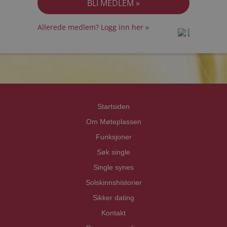
Allerede medlem? Logg inn her »
prot
prot
Priva
Priva
Startsiden
Om Møteplassen
Funksjoner
Søk single
Single synes
Solskinnshistorier
Sikker dating
Kontakt