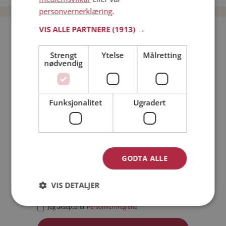
personvernerklæring
.
VIS ALLE PARTNERE
(1913) →
Bli medlem gratis!
Strengt
Ytelse
Målretting
nødvendig
Jeg er en:
Mann
Kvinne
Min alder:
Funksjonalitet
Ugradert
GODTA ALLE
VIS DETALJER
Jeg aksepterer
Medlemsvilkårene
Jeg aksepterer
Personvernreglene