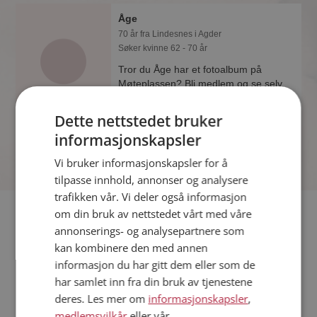
Åge
70 år fra Lindesnes i Agder
Søker kvinne 62 - 70 år
Tror du Åge har et fotoalbum på
Møteplassen? Bli medlem og se selv.
Det finnes tusener av fotoalbum med
spennende bilder på sidene.
Dette nettstedet bruker
informasjonskapsler
Vi bruker informasjonskapsler for å
tilpasse innhold, annonser og analysere
trafikken vår. Vi deler også informasjon
Fler single
om din bruk av nettstedet vårt med våre
annonserings- og analysepartnere som
kan kombinere den med annen
Flere singlemenn fra Lindesnes
:
Jon Robert
,
Dick
,
Andre
informasjon du har gitt dem eller som de
Kvinner fra Lindesnes
har samlet inn fra din bruk av tjenestene
Date kvinner i Norge
deres. Les mer om
informasjonskapsler
,
Date menn i Norge
medlemsvilkår
eller vår