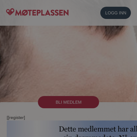
LOGG INN
BLI MEDLEM
[[register]