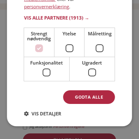
personvernerklæring
.
VIS ALLE PARTNERE
(1913) →
Bli medlem gratis!
Strengt
Ytelse
Målretting
nødvendig
Jeg er en:
Mann
Kvinne
Min alder:
Funksjonalitet
Ugradert
GODTA ALLE
VIS DETALJER
Jeg aksepterer
Medlemsvilkårene
Jeg aksepterer
Personvernreglene