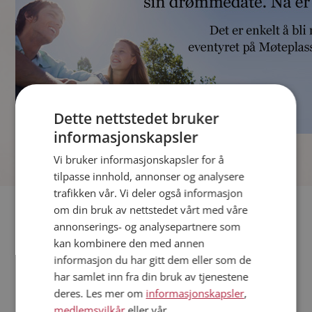
Dette nettstedet bruker
informasjonskapsler
]
Vi bruker informasjonskapsler for å
tilpasse innhold, annonser og analysere
trafikken vår. Vi deler også informasjon
Fler single
om din bruk av nettstedet vårt med våre
annonserings- og analysepartnere som
kan kombinere den med annen
Andre single fra Flesberg
informasjon du har gitt dem eller som de
Kvinner fra Flesberg
har samlet inn fra din bruk av tjenestene
Date kvinner i Norge
deres. Les mer om
informasjonskapsler
,
Date menn i Norge
medlemsvilkår
eller vår