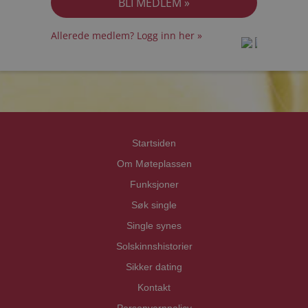
Allerede medlem? Logg inn her »
prot
prot
Priva
Priva
Startsiden
Om Møteplassen
Funksjoner
Søk single
Single synes
Solskinnshistorier
Sikker dating
Kontakt