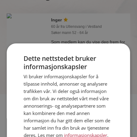
Inger
60 år fra Ullensvang i Vestland
Søker mann 52 - 64 år
Som medlem kan du vise deg frem for
Inger og tusener av andre single på
Møteplassen! Ta sjansen og se hvem
Dette nettstedet bruker
som synes du er interessant.
informasjonskapsler
Vi bruker informasjonskapsler for å
tilpasse innhold, annonser og analysere
trafikken vår. Vi deler også informasjon
om din bruk av nettstedet vårt med våre
Fler single
annonserings- og analysepartnere som
kan kombinere den med annen
informasjon du har gitt dem eller som de
Flere singlekvinner fra Ullensvang
:
Jill
,
Anna
,
Sucilla
har samlet inn fra din bruk av tjenestene
Menn fra Ullensvang
deres. Les mer om
informasjonskapsler
,
Date kvinner i Norge