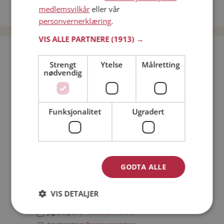
medlemsvilkår
eller vår
Date menn i Norge
personvernerklæring
.
VIS ALLE PARTNERE
(1913) →
Bli medlem gratis!
Strengt
Ytelse
Målretting
nødvendig
Jeg er en:
Mann
Kvinne
Min alder:
Funksjonalitet
Ugradert
GODTA ALLE
VIS DETALJER
Jeg aksepterer
Medlemsvilkårene