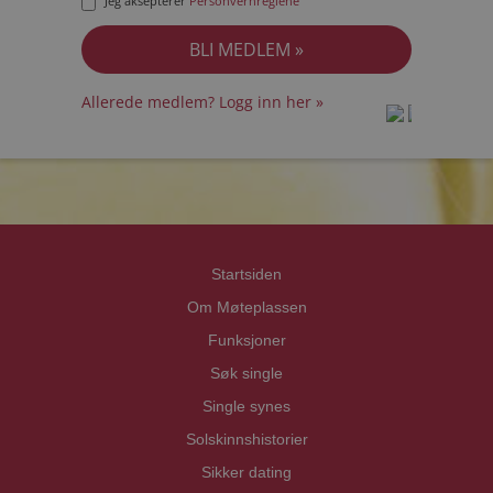
Jeg aksepterer
Personvernreglene
Allerede medlem? Logg inn her »
prot
prot
Priva
Priva
Startsiden
Om Møteplassen
Funksjoner
Søk single
Single synes
Solskinnshistorier
Sikker dating