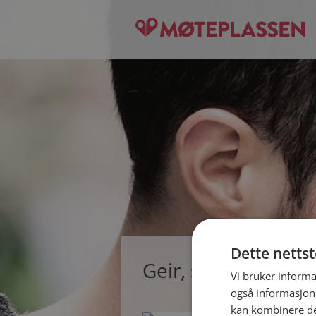
Dette netts
Geir, single mann f
Vi bruker informa
også informasjon
kan kombinere de