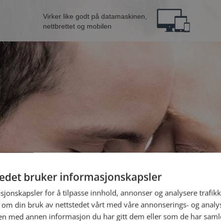
Virker like godt på datamaskinen,
nettbrettet og mobilen
tedet bruker informasjonskapsler
ra Kristiansand
B
sjonskapsler for å tilpasse innhold, annonser og analysere trafikk
 om din bruk av nettstedet vårt med våre annonserings- og anal
n med annen informasjon du har gitt dem eller som de har samlet
Jeg er en: