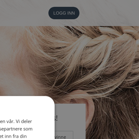
LOGG INN
li medlem gratis!
en vår. Vi deler
ysepartnere som
 inn fra din
Mann
Kvinne