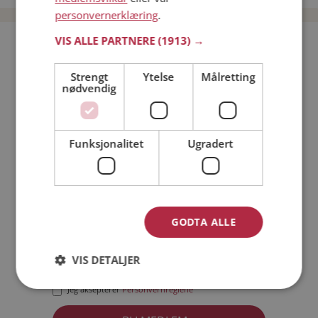
personvernerklæring
.
VIS ALLE PARTNERE
(1913) →
Bli medlem gratis!
Strengt
Ytelse
Målretting
nødvendig
Jeg er en:
Mann
Kvinne
Min alder:
Funksjonalitet
Ugradert
GODTA ALLE
VIS DETALJER
Jeg aksepterer
Medlemsvilkårene
Jeg aksepterer
Personvernreglene