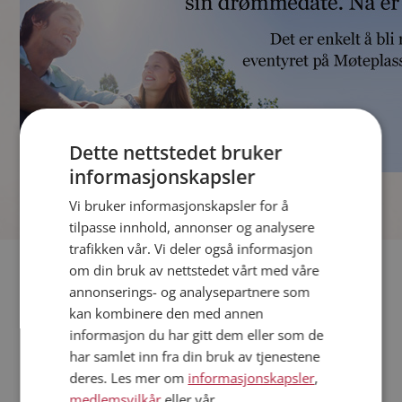
Dette nettstedet bruker
informasjonskapsler
]
Vi bruker informasjonskapsler for å
tilpasse innhold, annonser og analysere
trafikken vår. Vi deler også informasjon
Fler single
om din bruk av nettstedet vårt med våre
annonserings- og analysepartnere som
kan kombinere den med annen
Andre single fra Nittedal
informasjon du har gitt dem eller som de
Menn fra Nittedal
har samlet inn fra din bruk av tjenestene
Date kvinner i Norge
deres. Les mer om
informasjonskapsler
,
Date menn i Norge
medlemsvilkår
eller vår