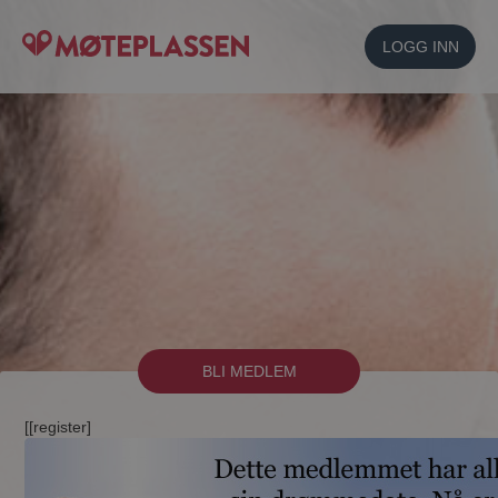
LOGG INN
BLI MEDLEM
[[register]