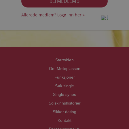
Allerede medlem? Logg inn her »
prot
prot
Priva
Priva
Startsiden
Om Møteplassen
Funksjoner
Søk single
Single synes
Solskinnshistorier
Sikker dating
Kontakt