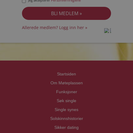
Jeg aksepterer
Personvernreglene
Allerede medlem? Logg inn her »
prot
prot
Priva
Priva
Startsiden
Om Møteplassen
Funksjoner
Søk single
Single synes
Solskinnshistorier
Sikker dating