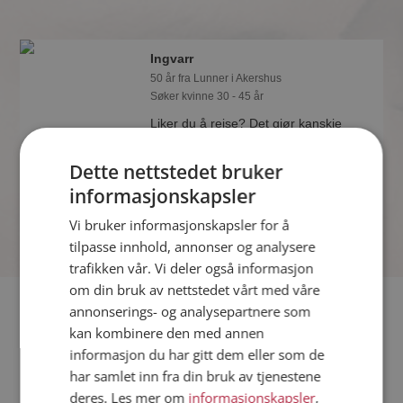
Ingvarr
50 år fra Lunner i Akershus
Søker kvinne 30 - 45 år
Liker du å reise? Det gjør kanskje
Ingvarr også. Bli medlem nå for å finne
svaret og mengder av andre
Dette nettstedet bruker
spennende fakta.
informasjonskapsler
Vi bruker informasjonskapsler for å
tilpasse innhold, annonser og analysere
trafikken vår. Vi deler også informasjon
om din bruk av nettstedet vårt med våre
Fler single
annonserings- og analysepartnere som
kan kombinere den med annen
informasjon du har gitt dem eller som de
Flere singlemenn fra Lunner
:
Per
,
Malten
,
John-Thomas
har samlet inn fra din bruk av tjenestene
Kvinner fra Lunner
deres. Les mer om
informasjonskapsler
,
Date kvinner i Norge