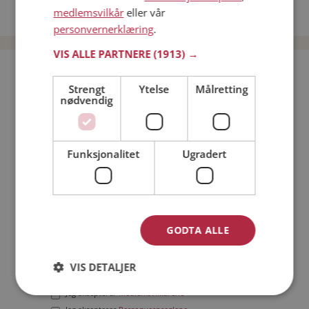
medlemsvilkår
eller vår
Date menn i Norge
personvernerklæring
.
VIS ALLE PARTNERE
(1913) →
Bli medlem gratis!
Strengt
Ytelse
Målretting
nødvendig
Jeg er en:
Mann
Kvinne
Min alder:
Funksjonalitet
Ugradert
GODTA ALLE
VIS DETALJER
Jeg aksepterer
Medlemsvilkårene