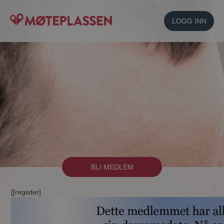
LOGG INN
BLI MEDLEM
[[register]