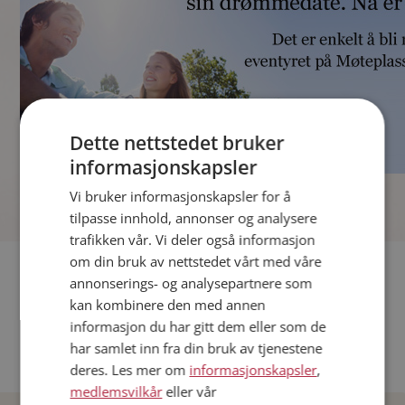
Dette nettstedet bruker
informasjonskapsler
]
Vi bruker informasjonskapsler for å
tilpasse innhold, annonser og analysere
trafikken vår. Vi deler også informasjon
om din bruk av nettstedet vårt med våre
Fler single
annonserings- og analysepartnere som
kan kombinere den med annen
Andre single fra Oslo
informasjon du har gitt dem eller som de
Date menn i Norge
har samlet inn fra din bruk av tjenestene
Date kvinner i Norge
deres. Les mer om
informasjonskapsler
,
medlemsvilkår
eller vår