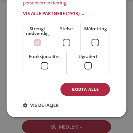
personvernerklæring
.
Bli medlem gratis!
VIS ALLE PARTNERE
(1913) →
Strengt
Ytelse
Målretting
Jeg er en:
Mann
Kvinne
nødvendig
Min alder:
Funksjonalitet
Ugradert
GODTA ALLE
VIS DETALJER
Jeg aksepterer
Medlemsvilkårene
Jeg aksepterer
Personvernreglene