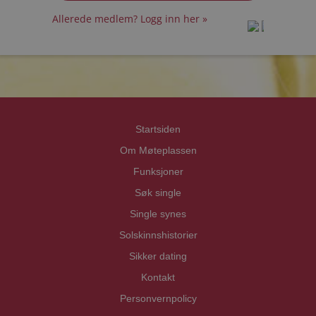
Allerede medlem? Logg inn her »
prot
prot
Priva
Priva
Startsiden
Om Møteplassen
Funksjoner
Søk single
Single synes
Solskinnshistorier
Sikker dating
Kontakt
Personvernpolicy