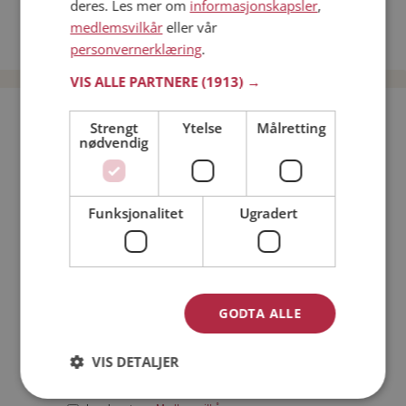
deres. Les mer om
informasjonskapsler
,
Date kvinner i Norge
medlemsvilkår
eller vår
Date menn i Norge
personvernerklæring
.
VIS ALLE PARTNERE
(1913) →
Bli medlem gratis!
Strengt
Ytelse
Målretting
nødvendig
Jeg er en:
Mann
Kvinne
Funksjonalitet
Ugradert
Min alder:
GODTA ALLE
VIS DETALJER