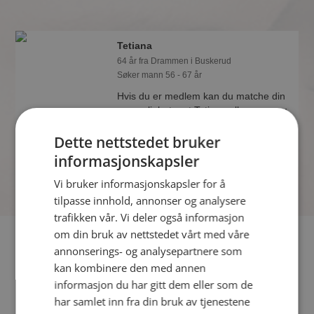
Tetiana
64 år fra Drammen i Buskerud
Søker mann 56 - 67 år
Hvis du er medlem kan du matche din
personlighet mot Tetiana eller noen av
de andre single. Kanskje passer dere
Dette nettstedet bruker
sammen som hånd i hanske?
informasjonskapsler
Vi bruker informasjonskapsler for å
tilpasse innhold, annonser og analysere
trafikken vår. Vi deler også informasjon
om din bruk av nettstedet vårt med våre
Fler single
annonserings- og analysepartnere som
kan kombinere den med annen
Flere singlekvinner fra Drammen
:
Anne
,
Wenche Bergan
,
informasjon du har gitt dem eller som de
Elin
har samlet inn fra din bruk av tjenestene
Menn fra Drammen