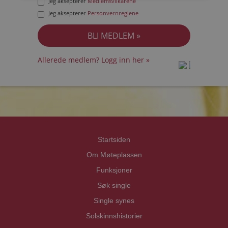
Jeg aksepterer
Medlemsvilkårene
Jeg aksepterer
Personvernreglene
Allerede medlem? Logg inn her »
prot
prot
Priva
Priva
Startsiden
Om Møteplassen
Funksjoner
Søk single
Single synes
Solskinnshistorier