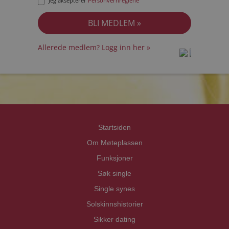
Jeg aksepterer
Personvernreglene
Allerede medlem? Logg inn her »
prot
prot
Priva
Priva
Startsiden
Om Møteplassen
Funksjoner
Søk single
Single synes
Solskinnshistorier
Sikker dating