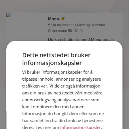
Mona
57 år fra Vestnes i Møre og Romsdal
Søker mann 50 - 61 år
Du kan chatte live med Mona og alle
de andre single hvis du er medlem på
Møteplassen. Det er raskt og enkelt å
Dette nettstedet bruker
bli medlem.
informasjonskapsler
Vi bruker informasjonskapsler for å
tilpasse innhold, annonser og analysere
trafikken vår. Vi deler også informasjon
om din bruk av nettstedet vårt med våre
Fler single
annonserings- og analysepartnere som
kan kombinere den med annen
informasjon du har gitt dem eller som de
Flere singlekvinner fra Vestnes
:
Natalya
,
Karoline
,
Igor
har samlet inn fra din bruk av tjenestene
Menn fra Vestnes
deres. Les mer om
informasjonskapsler
,
Date kvinner i Norge