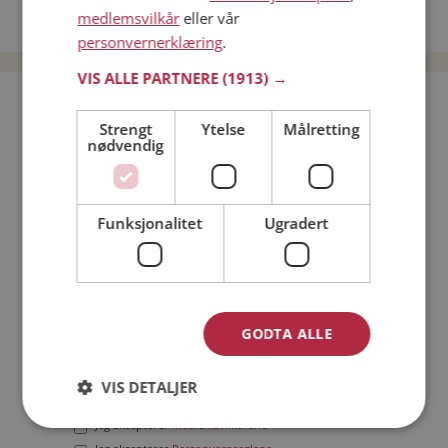
medlemsvilkår
eller vår
Date menn i Norge
personvernerklæring
.
VIS ALLE PARTNERE
(1913) →
Bli medlem gratis!
Strengt
Ytelse
Målretting
nødvendig
Jeg er en:
Mann
Kvinne
Min alder:
Funksjonalitet
Ugradert
GODTA ALLE
VIS DETALJER
Jeg aksepterer
Medlemsvilkårene